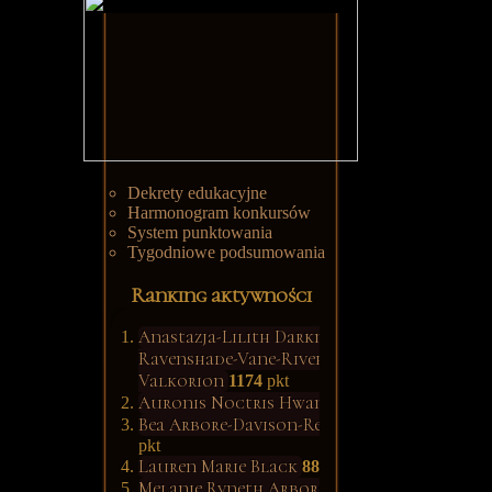
Dekrety edukacyjne
Harmonogram konkursów
System punktowania
Tygodniowe podsumowania
Ranking aktywności
Anastazja-Lilith Darkness-
Ravenshade-Vane-River-
Valkorion
1174
pkt
Auronis Noctris Hwang
1139
pkt
Bea Arbore-Davison-Rettop
902
pkt
Lauren Marie Black
887
pkt
Melanie Ryneth Arbore-Wood
685