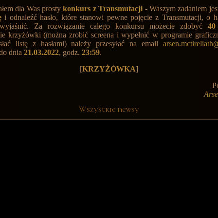
ałem dla Was prosty
konkurs z Transmutacji
- Waszym zadaniem jes
ę
i odnaleźć hasło, które stanowi pewne pojęcie z Transmutacji, o h
 wyjaśnić. Za rozwiązanie całego konkursu możecie zdobyć
40
e krzyżówki (można zrobić screena i wypełnić w programie grafic
słać listę z hasłami) należy przesyłać na email
arsen.mctireliat
 do dnia
21.03.2022
, godz.
23:59
.
[
KRZYŻÓWKA
]
P
Ars
Wszystkie newsy