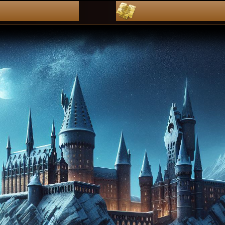
dZienniKi
pLan leKcj