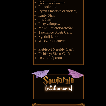
Dziurawy Kocioł
Eliksobranie
Irytek i fabryka czekolady
Karty Sław
Las Carft
Listy zakupów
Maski Śmierciożerców
Tajemnice Sióstr Carft
Zgadnij kto to
Wieczór z Potterem
Plebiscyt Nereidy Carft
Plebiscyt Sióstr Carft
HC to mój dom