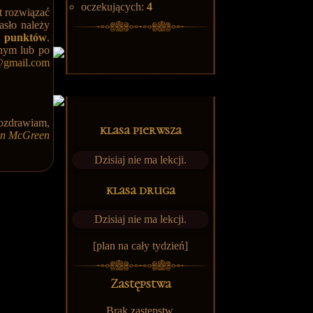
oczekujących:
4
t rozwiązać
asło należy
punktów
.
znym lub po
h@gmail.com
ozdrawiam,
klasa pierwsza
en McGreen
Dzisiaj nie ma lekcji.
klasa druga
Dzisiaj nie ma lekcji.
[plan na cały tydzień]
Zastępstwa
Brak zastępstw.