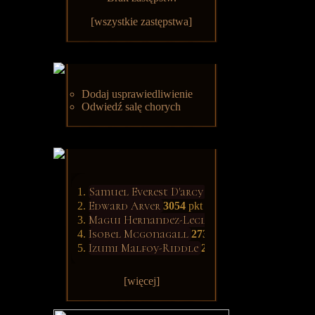
[
wszystkie zastępstwa
]
Dodaj usprawiedliwienie
Odwiedź salę chorych
Samuel Everest D'arcy
3139
pkt
Edward Arver
3054
pkt
Magui Hernandez-Leclerc
3034
pkt
Isobel Mcgonagall
2731
pkt
Izumi Malfoy-Riddle
2608
pkt
[więcej]