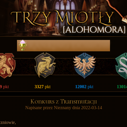
RanKing DomÓw
9
pkt
3327
pkt
12002
pkt
1301
Konkurs z Transmutacji
Napisane przez Nieznany dnia 2022-03-14
zniowie,