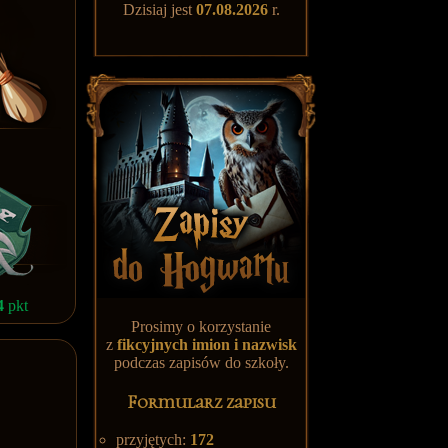
Dzisiaj jest
07.08.2026
r.
4
pkt
Prosimy o korzystanie
z
fikcyjnych
imion i nazwisk
podczas zapisów do szkoły.
Formularz zapisu
przyjętych:
172