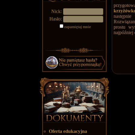
przygotow
krzyżówk
Nick:
następnie
Hasło:
Rozwiązani
zapamiętaj mnie
prostu wy
najpóźniej
Oferta edukacyjna