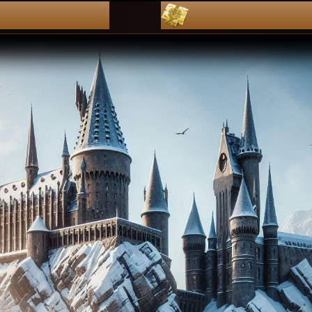
dZienniKi
pLan leKcj