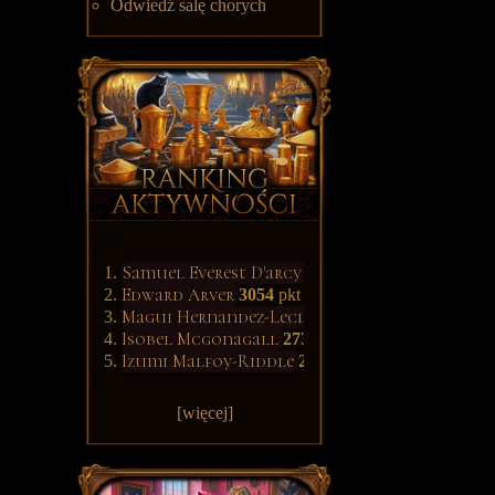
Odwiedź salę chorych
Samuel Everest D'arcy
3139
pkt
Edward Arver
3054
pkt
Magui Hernandez-Leclerc
3034
pkt
Isobel Mcgonagall
2731
pkt
Izumi Malfoy-Riddle
2608
pkt
[więcej]