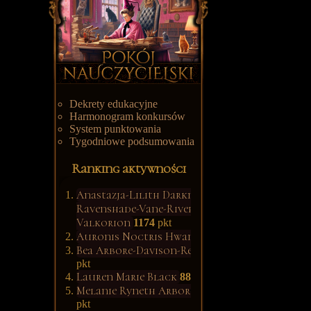
Dekrety edukacyjne
Harmonogram konkursów
System punktowania
Tygodniowe podsumowania
Ranking aktywności
Anastazja-Lilith Darkness-
Ravenshade-Vane-River-
Valkorion
1174
pkt
Auronis Noctris Hwang
1139
pkt
Bea Arbore-Davison-Rettop
902
pkt
Lauren Marie Black
887
pkt
Melanie Ryneth Arbore-Wood
685
pkt