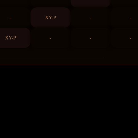
-
XY-P
-
-
XY-P
-
-
-