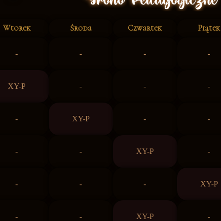
Wtorek
Środa
Czwartek
Piątek
-
-
-
-
XY-P
-
-
-
-
XY-P
-
-
-
-
XY-P
-
-
-
-
XY-P
-
-
XY-P
-