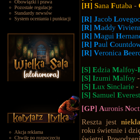
Obowiązki i prawa
[H] S
ana
F
utaba
-
Pozostałe regulacje
Standardy newsów
[R]
J
acob
L
ovego
System oceniania i punktacji
[R]
M
addy
V
ivie
[R]
M
agui
H
ernan
[R] P
aul
C
ountdo
[R] V
eronica
B
eer
[S] E
dzia
M
alfoy
-
[S] I
zumi
M
alfoy
-
[S] L
ux
S
inclarie
-
[S] S
amuel
E
veres
[GP]
A
uronis
N
oct
Reszta jest
niekl
roku świetnie i dzi
Akcja reklama
świetni. Powodzeni
Chwilę po rozpoczęciu