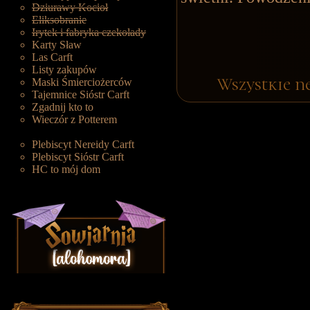
Dziurawy Kocioł
Eliksobranie
Irytek i fabryka czekolady
Karty Sław
Las Carft
Listy zakupów
Wszystkie n
Maski Śmierciożerców
Tajemnice Sióstr Carft
Zgadnij kto to
Wieczór z Potterem
Plebiscyt Nereidy Carft
Plebiscyt Sióstr Carft
HC to mój dom