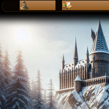
ZaPiSy
dZienniK