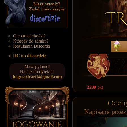
O co tutaj chodzi?
Którędy do zamku?
Regulamin Discorda
HC na discordzie
Masz pytanie?
Napisz do dyrekcji:
hogwartcarft@gmail.com
2289
pkt
Oceny
Napisane prze