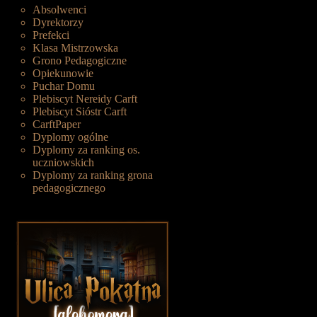
Absolwenci
Dyrektorzy
Prefekci
Klasa Mistrzowska
Grono Pedagogiczne
Opiekunowie
Puchar Domu
Plebiscyt Nereidy Carft
Plebiscyt Sióstr Carft
CarftPaper
Dyplomy ogólne
Dyplomy za ranking os.
uczniowskich
Dyplomy za ranking grona
pedagogicznego