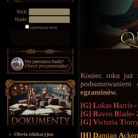
Nick:
Hasło:
zapamiętaj mnie
Koniec roku już 
podsumowaniem
egzaminów
.
[G] L
ukas
H
arris
[G] R
aven
B
lade
-
[G]
V
ictoria
T
iorr
[H] D
amian
A
cke
Oferta edukacyjna