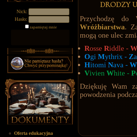
DRODZY U
Nick:
Przychodzę d
Hasło:
Wróżbiarstwa
. Z
zapamiętaj mnie
mogą one ulec zmi
R
osse
R
iddle -
O
gi
M
ythrix -
Z
H
itomi
N
ava -
W
V
ivien
W
hite -
P
Dziękuję Wam za
powodzenia podcz
Oferta edukacyjna