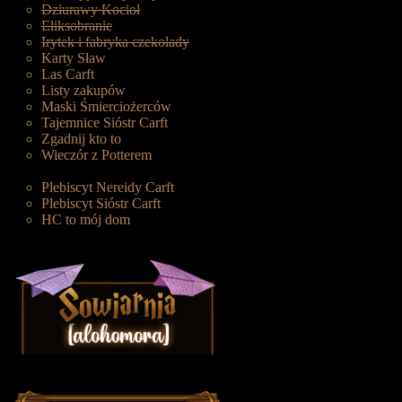
Dziurawy Kocioł
Eliksobranie
Irytek i fabryka czekolady
Karty Sław
Las Carft
Listy zakupów
Maski Śmierciożerców
Tajemnice Sióstr Carft
Zgadnij kto to
Wieczór z Potterem
Plebiscyt Nereidy Carft
Plebiscyt Sióstr Carft
HC to mój dom