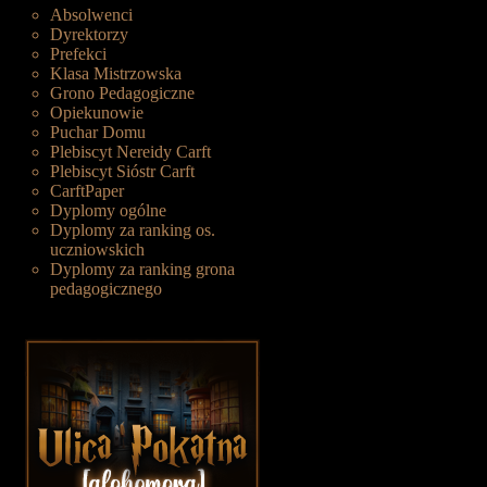
Absolwenci
Dyrektorzy
Prefekci
Klasa Mistrzowska
Grono Pedagogiczne
Opiekunowie
Puchar Domu
Plebiscyt Nereidy Carft
Plebiscyt Sióstr Carft
CarftPaper
Dyplomy ogólne
Dyplomy za ranking os.
uczniowskich
Dyplomy za ranking grona
pedagogicznego