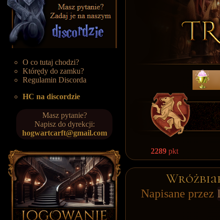
O co tutaj chodzi?
Którędy do zamku?
Regulamin Discorda
HC na discordzie
Masz pytanie?
Napisz do dyrekcji:
hogwartcarft@gmail.com
2289
pkt
Wróżbiar
Napisane przez