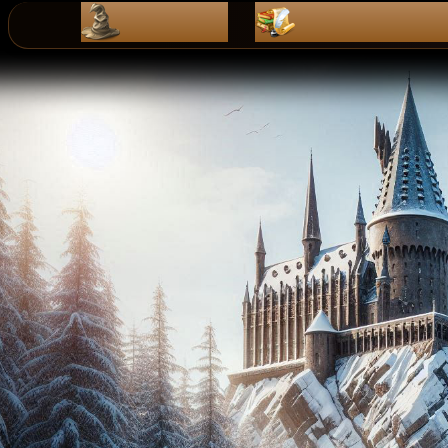
ZaPiSy
dZienniK