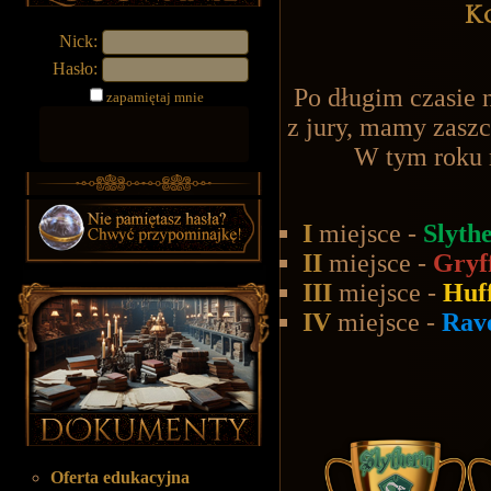
K
Nick:
Hasło:
Po długim czasie 
zapamiętaj mnie
z jury, mamy zasz
W tym roku r
I
miejsce -
Slyth
II
miejsce -
Gryf
III
miejsce -
Huf
IV
miejsce -
Rav
Oferta edukacyjna