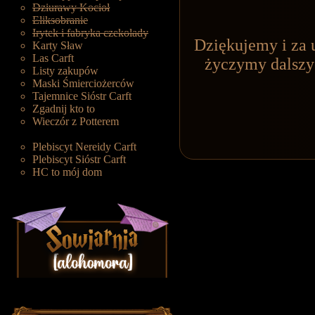
Dziurawy Kocioł
Eliksobranie
Irytek i fabryka czekolady
Dziękujemy i za 
Karty Sław
Las Carft
życzymy dalszy
Listy zakupów
Maski Śmierciożerców
Tajemnice Sióstr Carft
Zgadnij kto to
Wieczór z Potterem
Plebiscyt Nereidy Carft
Plebiscyt Sióstr Carft
HC to mój dom