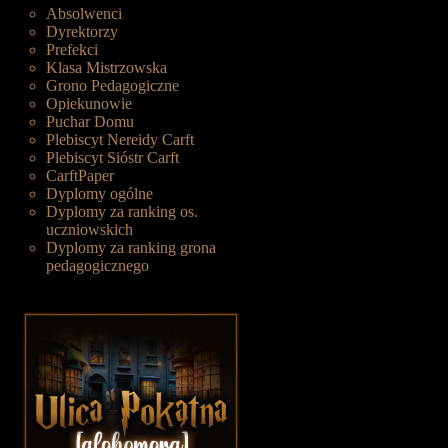
Absolwenci
Dyrektorzy
Prefekci
Klasa Mistrzowska
Grono Pedagogiczne
Opiekunowie
Puchar Domu
Plebiscyt Nereidy Carft
Plebiscyt Sióstr Carft
CarftPaper
Dyplomy ogólne
Dyplomy za ranking os.
uczniowskich
Dyplomy za ranking grona
pedagogicznego