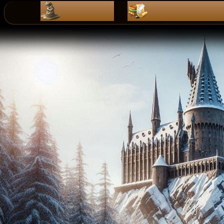
ZaPiSy
dZienniK