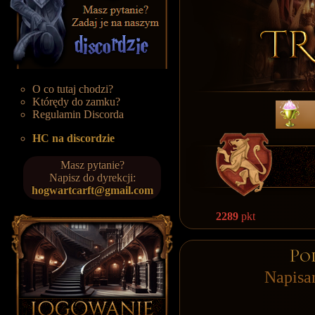
O co tutaj chodzi?
Którędy do zamku?
Regulamin Discorda
HC na discordzie
Masz pytanie?
Napisz do dyrekcji:
hogwartcarft@gmail.com
2289
pkt
Po
Napisa