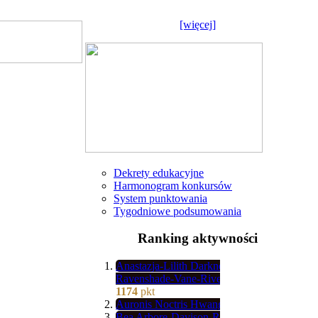
[więcej]
Dekrety edukacyjne
Harmonogram konkursów
System punktowania
Tygodniowe podsumowania
Ranking aktywności
Anastazja-Lilith Darkness-
Ravenshade-Vane-River-Valkorion
1174
pkt
Auronis Noctris Hwang
1139
pkt
Bea Arbore-Davison-Rettop
902
pkt