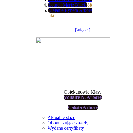
Lauren Marie Black
887
pkt
Melanie Ryneth Arbore-Wood
685
pkt
[więcej]
Opiekunowie Klasy
Voltaire N. Arbore
Calista Arbore
Aktualne staże
Obowiązujące zasady
Wydane certyfikaty