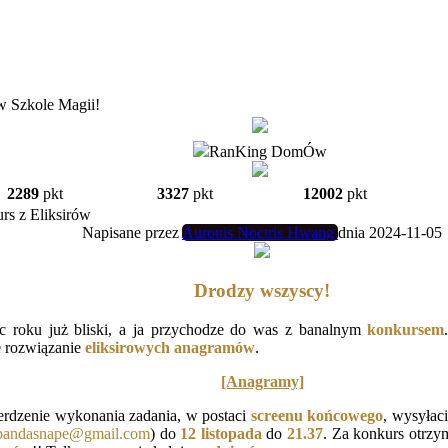
w Szkole Magii!
RanKing DomÓw
2289
pkt
3327
pkt
12002
pkt
rs z Eliksirów
Napisane przez
Auronis Noctris Hwang
dnia 2024-11-05
Drodzy wszyscy!
c roku już bliski, a ja przychodze do was z banalnym
konkursem
e rozwiązanie
eliksirowych anagramów
.
[Anagramy]
erdzenie wykonania zadania, w postaci
screenu końcowego
, wysyłac
.pandasnape@gmail.com
) do
12 listopada
do
21.37
. Za konkurs otrzy