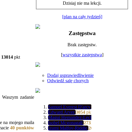
Dzisiaj nie ma lekcji.
[plan na cały tydzień]
Zastępstwa
Brak zastępstw.
[
wszystkie zastępstwa
]
13014
pkt
Dodaj usprawiedliwienie
Odwiedź salę chorych
. Waszym zadanie
Samuel Everest D'arcy
3139
pkt
Edward Arver
3054
pkt
Magui Hernandez-Leclerc
3034
pkt
ie na mojego maila
Isobel Mcgonagall
2731
pkt
macie
40 punktów
Izumi Malfoy-Riddle
2608
pkt