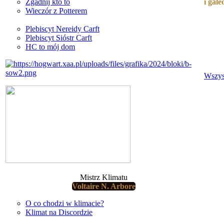
i gal
Zgadnij kto to
Wieczór z Potterem
Plebiscyt Nereidy Carft
Plebiscyt Sióstr Carft
HC to mój dom
Wszys
Mistrz Klimatu
Voltaire N. Arbore
O co chodzi w klimacie?
Klimat na Discordzie