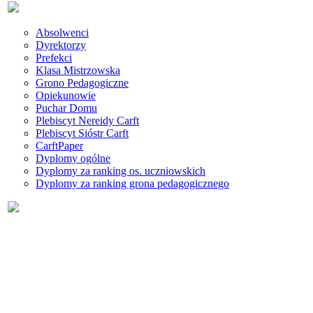
Absolwenci
Dyrektorzy
Prefekci
Klasa Mistrzowska
Grono Pedagogiczne
Opiekunowie
Puchar Domu
Plebiscyt Nereidy Carft
Plebiscyt Sióstr Carft
CarftPaper
Dyplomy ogólne
Dyplomy za ranking os. uczniowskich
Dyplomy za ranking grona pedagogicznego