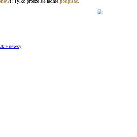
eonów
!! Tylko prosze sie ładnie
podpisać.
tkie newsy