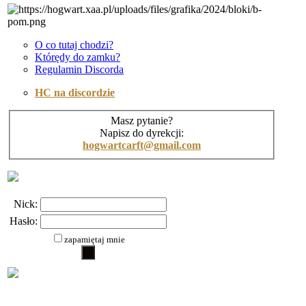
O co tutaj chodzi?
Którędy do zamku?
Regulamin Discorda
HC na discordzie
Masz pytanie?
Napisz do dyrekcji:
hogwartcarft@gmail.com
Nick:
Hasło:
zapamiętaj mnie