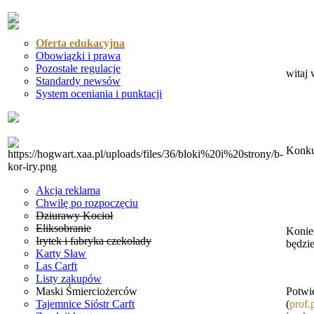
Oferta edukacyjna
Obowiązki i prawa
Pozostałe regulacje
witaj 
Standardy newsów
System oceniania i punktacji
Konku
Akcja reklama
Chwilę po rozpoczęciu
Dziurawy Kocioł
Eliksobranie
Konie
Irytek i fabryka czekolady
będzi
Karty Sław
Las Carft
Listy zakupów
Potwi
Maski Śmierciożerców
(
prof
Tajemnice Sióstr Carft