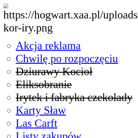
Akcja reklama
Chwilę po rozpoczęciu
Dziurawy Kocioł
Eliksobranie
Irytek i fabryka czekolady
Karty Sław
Las Carft
Listy zakupów