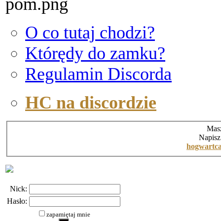
O co tutaj chodzi?
Którędy do zamku?
Regulamin Discorda
HC na discordzie
Masz
Napisz
hogwartc
Nick:
Hasło:
zapamiętaj mnie