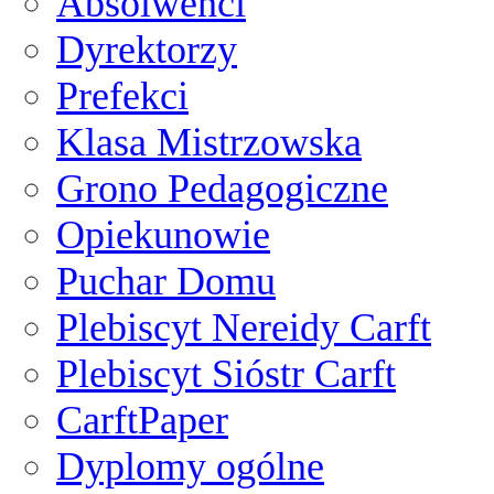
Absolwenci
Dyrektorzy
Prefekci
Klasa Mistrzowska
Grono Pedagogiczne
Opiekunowie
Puchar Domu
Plebiscyt Nereidy Carft
Plebiscyt Sióstr Carft
CarftPaper
Dyplomy ogólne