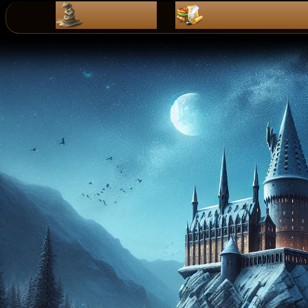
ZaPiSy
dZienniK