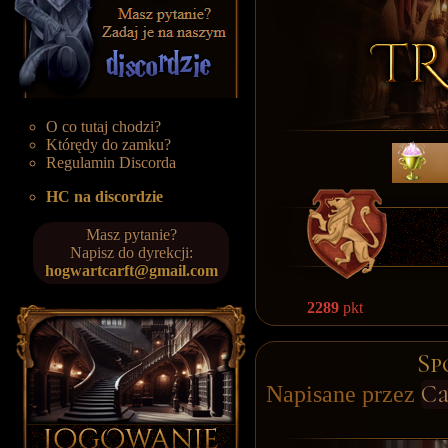
O co tutaj chodzi?
Którędy do zamku?
Regulamin Discorda
HC na discordzie
Masz pytanie?
Napisz do dyrekcji:
hogwartcarft@gmail.com
2289
pkt
Sp
Ca
Napisane przez