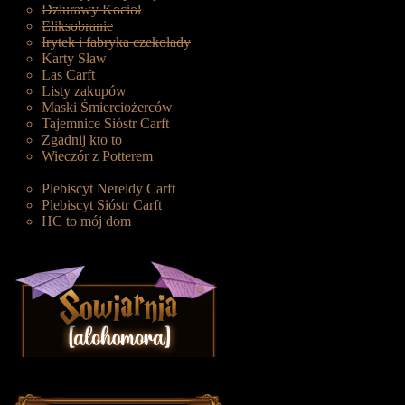
Dziurawy Kocioł
Eliksobranie
Irytek i fabryka czekolady
Karty Sław
Las Carft
Listy zakupów
Maski Śmierciożerców
Tajemnice Sióstr Carft
Zgadnij kto to
Wieczór z Potterem
Plebiscyt Nereidy Carft
Plebiscyt Sióstr Carft
HC to mój dom