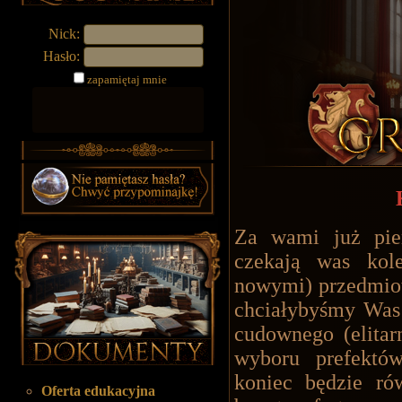
Nick:
Hasło:
zapamiętaj mnie
Za wami już pier
czekają was kol
nowymi) przedmiot
chciałybyśmy Was 
cudownego (elita
wyboru prefektów
koniec będzie ró
Oferta edukacyjna