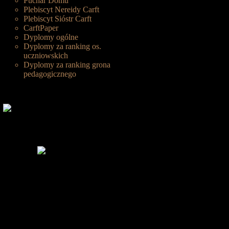
Puchar Domu
Plebiscyt Nereidy Carft
Plebiscyt Sióstr Carft
CarftPaper
Dyplomy ogólne
Dyplomy za ranking os.
uczniowskich
Dyplomy za ranking grona
pedagogicznego