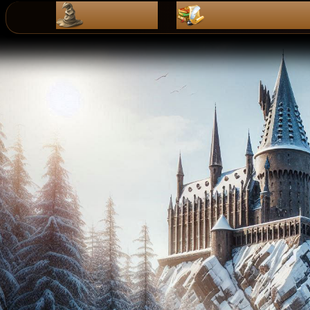
ZaPiSy
dZienniK