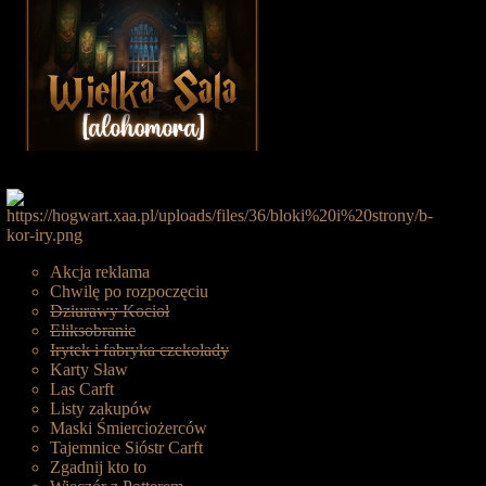
Akcja reklama
Chwilę po rozpoczęciu
Dziurawy Kocioł
Eliksobranie
Irytek i fabryka czekolady
Karty Sław
Las Carft
Listy zakupów
Maski Śmierciożerców
Tajemnice Sióstr Carft
Zgadnij kto to