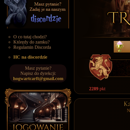
O co tutaj chodzi?
Którędy do zamku?
Regulamin Discorda
HC na discordzie
Masz pytanie?
Napisz do dyrekcji:
hogwartcarft@gmail.com
2289
pkt
Ka
N