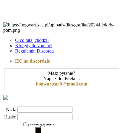
O co tutaj chodzi?
Którędy do zamku?
Regulamin Discorda
HC na discordzie
Masz pytanie?
Napisz do dyrekcji:
hogwartcarft@gmail.com
Nick:
Hasło:
zapamiętaj mnie