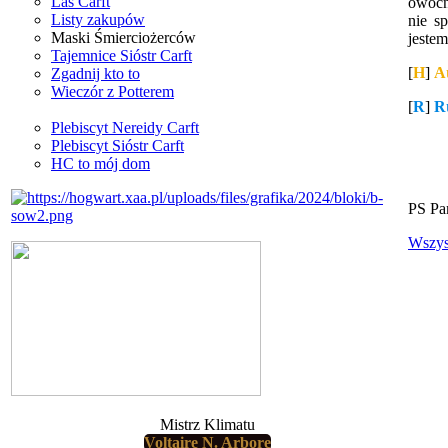
Las Carft
owocn
Listy zakupów
nie s
Maski Śmierciożerców
jeste
Tajemnice Sióstr Carft
[
H
]
A
Zgadnij kto to
Wieczór z Potterem
[
R
]
R
Plebiscyt Nereidy Carft
Plebiscyt Sióstr Carft
HC to mój dom
PS Pam
Wszys
Mistrz Klimatu
Voltaire N. Arbore