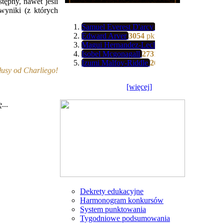
tępny, nawet jeśli
wyniki (z których
Samuel Everest D'arcy
3139
pkt
Edward Arver
3054
pkt
Magui Hernandez-Leclerc
3034
pkt
Isobel Mcgonagall
2731
pkt
Izumi Malfoy-Riddle
2608
pkt
usy od Charliego!
[więcej]
...
Dekrety edukacyjne
Harmonogram konkursów
System punktowania
Tygodniowe podsumowania