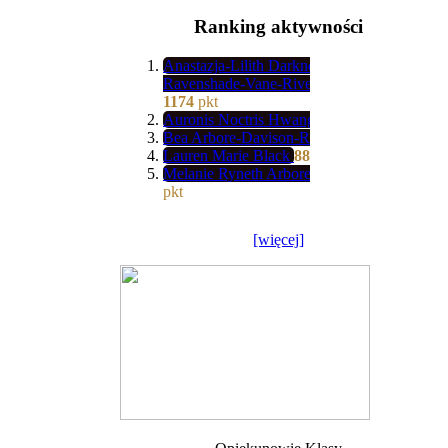
Ranking aktywności
Anastazja-Lilith Darkness-
Ravenshade-Vane-River-Valkorion
1174
pkt
Auronis Noctris Hwang
1139
pkt
Bea Arbore-Davison-Rettop
902
pkt
Lauren Marie Black
887
pkt
Melanie Ryneth Arbore-Wood
685
pkt
[więcej]