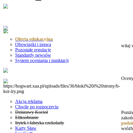
Oferta edukacyjna
Obowiązki i prawa
witaj 
Pozostałe regulacje
Standardy newsów
System oceniania i punktacji
Oceny
Akcja reklama
Chwilę po rozpoczęciu
Dziurawy Kocioł
Poniż
Eliksobranie
zakoń
Irytek i fabryka czekolady
podzi
Karty Sław
wróżb