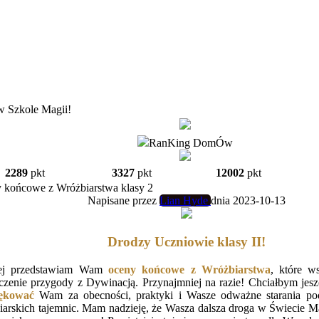
w Szkole Magii!
RanKing DomÓw
2289
pkt
3327
pkt
12002
pkt
 końcowe z Wróżbiarstwa klasy 2
Napisane przez
Lian Hyde
dnia 2023-10-13
Drodzy Uczniowie klasy II!
ej przedstawiam Wam
oceny końcowe z Wróżbiarstwa
, które w
czenie przygody z Dywinacją. Przynajmniej na razie! Chciałbym jesz
ękować
Wam za obecności, praktyki i Wasze odważne starania po
iarskich tajemnic. Mam nadzieję, że Wasza dalsza droga w Świecie M