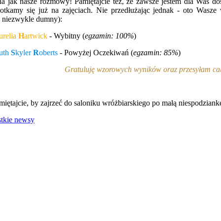
a jak nasze rozmowy! Pamiętajcie też, że zawsze jestem dla Was dos
potkamy się już na zajęciach. Nie przedłużając jednak - oto Wasze 
m niezwykle dumny):
urelia
H
artwick
- Wybitny (
egzamin: 100%
)
uth
S
kyler
R
oberts
- Powyżej Oczekiwań (
egzamin: 85%
)
Gratuluję wzorowych wyników oraz przesyłam cał
iętajcie, by zajrzeć do saloniku wróżbiarskiego po małą niespodziankę
tkie newsy