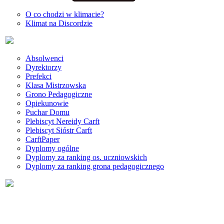
O co chodzi w klimacie?
Klimat na Discordzie
Absolwenci
Dyrektorzy
Prefekci
Klasa Mistrzowska
Grono Pedagogiczne
Opiekunowie
Puchar Domu
Plebiscyt Nereidy Carft
Plebiscyt Sióstr Carft
CarftPaper
Dyplomy ogólne
Dyplomy za ranking os. uczniowskich
Dyplomy za ranking grona pedagogicznego