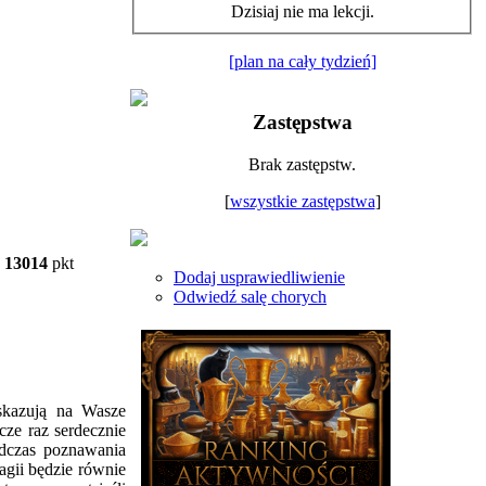
Dzisiaj nie ma lekcji.
[plan na cały tydzień]
Zastępstwa
Brak zastępstw.
[
wszystkie zastępstwa
]
13014
pkt
Dodaj usprawiedliwienie
Odwiedź salę chorych
skazują na Wasze
cze raz serdecznie
dczas poznawania
agii będzie równie