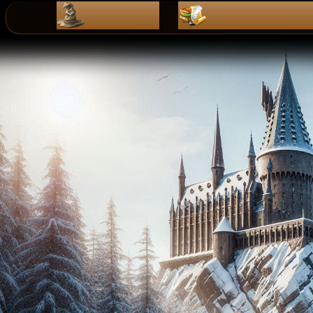
ZaPiSy
dZienniK