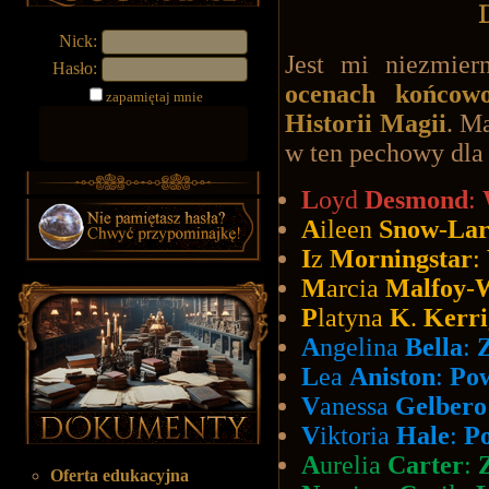
Nick:
Jest mi niezmie
Hasło:
ocenach końcowo
zapamiętaj mnie
Historii Magii
. M
w ten pechowy dla
L
oyd
Desmond
:
A
ileen
Snow
-
Lar
I
z
Morningstar
:
M
arcia
Malfoy
-
P
latyna
K
.
Kerri
A
ngelina
Bella
:
L
ea
Aniston
:
Po
V
anessa
Gelbero
V
iktoria
Hale
:
P
A
urelia
Carter
:
Oferta edukacyjna