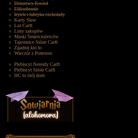
Dziurawy Kocioł
Eliksobranie
Irytek i fabryka czekolady
Karty Sław
Las Carft
Listy zakupów
Maski Śmierciożerców
Tajemnice Sióstr Carft
Zgadnij kto to
Wieczór z Potterem
Plebiscyt Nereidy Carft
Plebiscyt Sióstr Carft
HC to mój dom