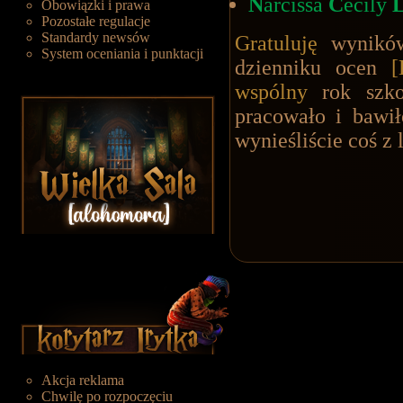
N
arcissa
C
ecily
Obowiązki i prawa
Pozostałe regulacje
Standardy newsów
Gratuluję
wyników,
System oceniania i punktacji
dzienniku ocen
[
wspólny
rok szko
pracowało i bawił
wynieśliście coś z 
Akcja reklama
Chwilę po rozpoczęciu