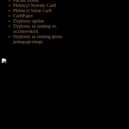
Puchar Domu
Plebiscyt Nereidy Carft
Plebiscyt Sióstr Carft
CarftPaper
Dyplomy ogólne
Dyplomy za ranking os.
uczniowskich
Dyplomy za ranking grona
pedagogicznego