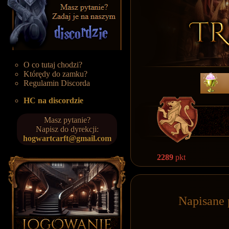
O co tutaj chodzi?
Którędy do zamku?
Regulamin Discorda
HC na discordzie
Masz pytanie?
Napisz do dyrekcji:
hogwartcarft@gmail.com
2289
pkt
Napisane 