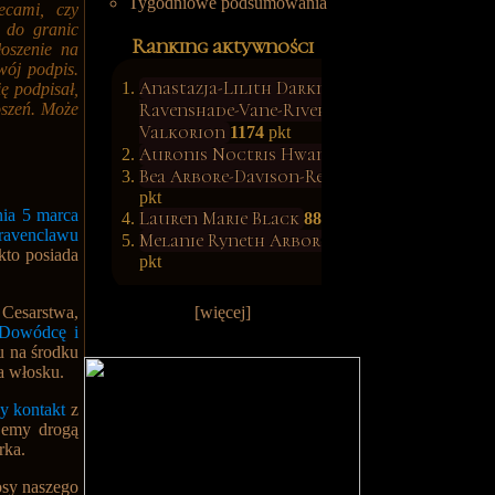
Tygodniowe podsumowania
ecami, czy
ę do granic
Ranking aktywności
łoszenie na
wój podpis.
Anastazja-Lilith Darkness-
ę podpisał,
Ravenshade-Vane-River-
oszeń. Może
Valkorion
1174
pkt
Auronis Noctris Hwang
1139
pkt
Bea Arbore-Davison-Rettop
902
pkt
nia 5 marca
Lauren Marie Black
887
pkt
ravenclawu
Melanie Ryneth Arbore-Wood
685
kto posiada
pkt
 Cesarstwa
,
[więcej]
 Dowódcę i
u na środku
a włosku.
ny kontakt
z
ujemy drogą
orka.
osy naszego