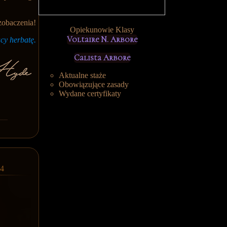
zobaczenia!
Opiekunowie Klasy
Voltaire N. Arbore
ący herbatę.
Calista Arbore
Aktualne staże
Obowiązujące zasady
Wydane certyfikaty
04