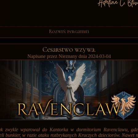
Rozwiń pergamin
Cesarstwo wzywa.
Napisane przez Nieznany dnia 2024-03-04
ak zwykle wparował do Kantorka w dormitorium Ravenclawu, gdz
li bunkier, w razie ataku rozbrykanych Kruczych dzieciorów. Nawet ni