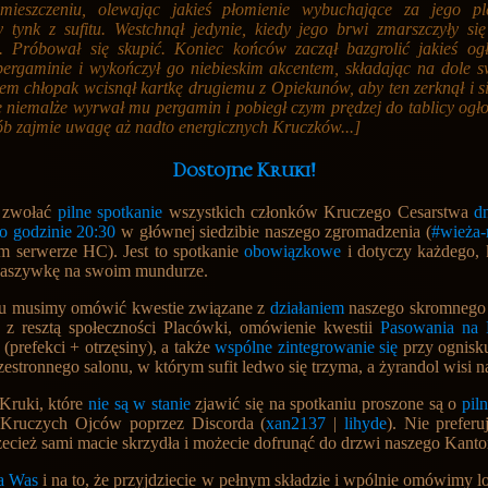
mieszczeniu, olewając jakieś płomienie wybuchające za jego pl
 tynk z sufitu. Westchnął jedynie, kiedy jego brwi zmarszczyły si
. Próbował się skupić. Koniec końców zaczął bazgrolić jakieś og
ergaminie i wykończył go niebieskim akcentem, składając na dole s
em chłopak wcisnął kartkę drugiemu z Opiekunów, aby ten zerknął i si
e niemalże wyrwał mu pergamin i pobiegł czym prędzej do tablicy ogł
ób zajmie uwagę aż nadto energicznych Kruczków...]
Dostojne Kruki!
 zwołać
pilne spotkanie
wszystkich członków Kruczego Cesarstwa
d
o godzinie 20:30
w głównej siedzibie naszego zgromadzenia (
#wieża-
 serwerze HC). Jest to spotkanie
obowiązkowe
i dotyczy każdego, 
naszywkę na swoim mundurze.
iu musimy omówić kwestie związane z
działaniem
naszego skromnego
z resztą społeczności Placówki
, omówienie kwestii
Pasowania na
(prefekci + otrzęsiny), a także
wspólne zintegrowanie się
przy ognisk
zestronnego salonu, w którym sufit ledwo się trzyma, a żyrandol wisi n
Kruki, które
nie są w stanie
zjawić się na spotkaniu proszone są o
pil
 Kruczych Ojców poprzez Discorda (
xan2137
|
lihyde
). Nie prefer
zecież sami macie skrzydła i możecie dofrunąć do drzwi naszego Kant
a Was
i na to, że przyjdziecie w pełnym składzie i wpólnie omówimy l