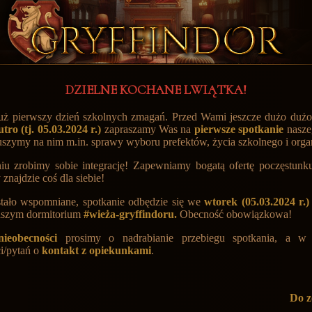
DZIELNE KOCHANE LWIĄTKA!
ż pierwszy dzień szkolnych zmagań. Przed Wami jeszcze dużo dużo 
utro (tj. 05.03.2024 r.)
zapraszamy Was na
pierwsze spotkanie
nasze
szymy na nim m.in. sprawy wyboru prefektów, życia szkolnego i organi
iu zrobimy sobie integrację! Zapewniamy bogatą ofertę poczęstunku
znajdzie coś dla siebie!
stało wspomniane, spotkanie odbędzie się we
wtorek (05.03.2024 r.)
szym dormitorium
#wieża-gryffindoru.
Obecność obowiązkowa!
nieobecności
prosimy o nadrabianie przebiegu spotkania, a w
i/pytań o
kontakt z opiekunkami
.
Do z