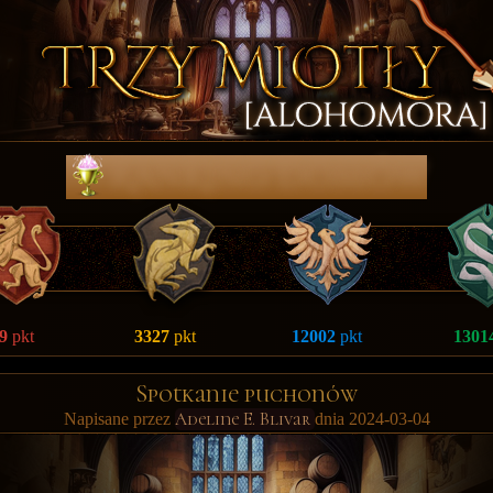
RanKing DomÓw
9
pkt
3327
pkt
12002
pkt
1301
Spotkanie puchonów
Adeline E. Blivar
Napisane przez
dnia 2024-03-04