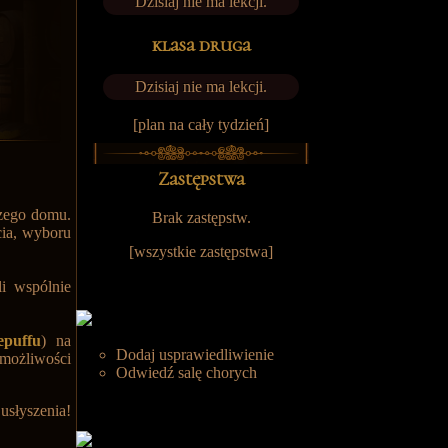
Dzisiaj nie ma lekcji.
klasa druga
Dzisiaj nie ma lekcji.
[plan na cały tydzień]
Zastępstwa
zego domu.
Brak zastępstw.
cia, wyboru
[
wszystkie zastępstwa
]
i wspólnie
epuffu
) na
Dodaj usprawiedliwienie
możliwości
Odwiedź salę chorych
usłyszenia!