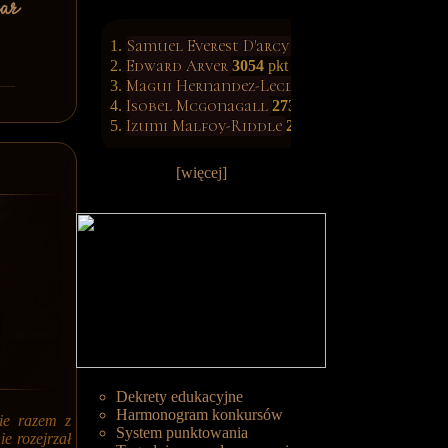
Samuel Everest D'arcy
3139
pkt
Edward Arver
3054
pkt
Magui Hernandez-Leclerc
3034
pkt
Isobel Mcgonagall
2731
pkt
Izumi Malfoy-Riddle
2608
pkt
[więcej]
Dekrety edukacyjne
Harmonogram konkursów
ie razem z
System punktowania
e rozejrzał