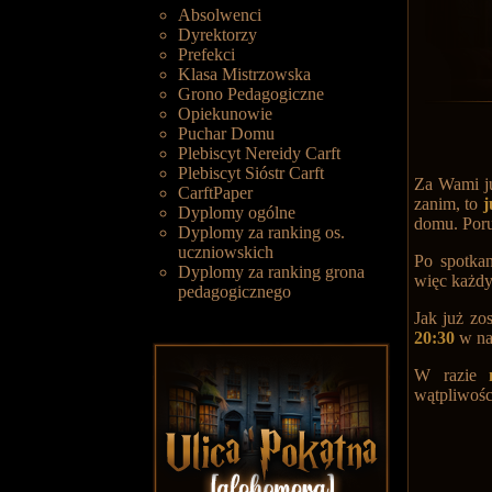
Absolwenci
Dyrektorzy
Prefekci
Klasa Mistrzowska
Grono Pedagogiczne
Opiekunowie
Puchar Domu
Plebiscyt Nereidy Carft
Plebiscyt Sióstr Carft
Za Wami ju
CarftPaper
zanim, to
j
Dyplomy ogólne
domu. Poru
Dyplomy za ranking os.
uczniowskich
Po spotkan
Dyplomy za ranking grona
więc każdy 
pedagogicznego
Jak już zo
20:30
w na
W razie
wątpliwośc