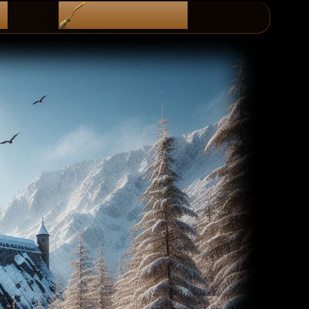
i
diScoRd