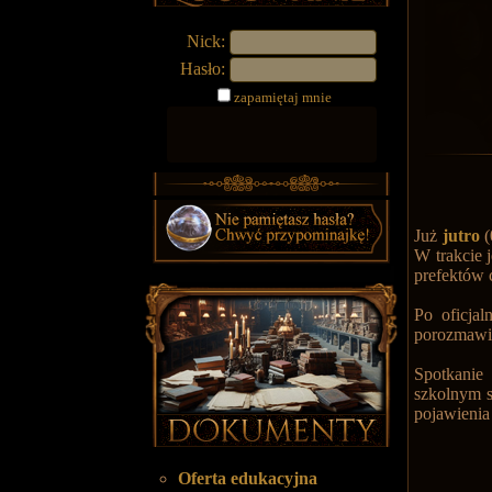
Nick:
Hasło:
zapamiętaj mnie
Już
jutro
(
W trakcie 
prefektów 
Po oficja
porozmawia
Spotkanie
szkolnym s
pojawienia
Oferta edukacyjna