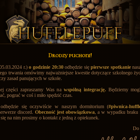
Drodzy puchoni!
05.03.2024 r.)
o godzinie 20:30
odbędzie się
pierwsze spotkanie
nas
jego trwania omówimy najważniejsze kwestie dotyczące szkolnego ży
czy zasad panujących w szkole.
lnej części zapraszamy Was na
wspólną integrację.
Będziemy mogl
ć, pograć w coś i miło spędzić czas.
 odbędzie się oczywiście w naszym dormitorium (
#piwnica-huffl
erwerze discord.
Obecność jest obowiązkowa
, a w wypadku braku 
 się na nim prosimy o kontakt z jedną z opiekunek.
Do 