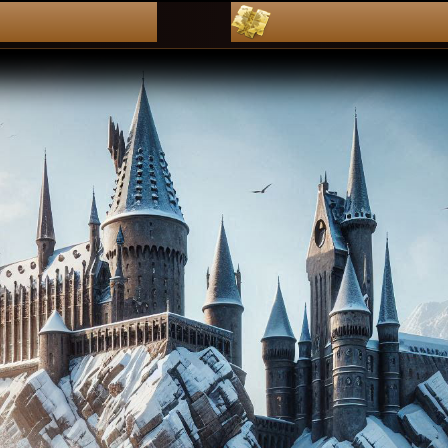
dZienniKi
pLan leKcj