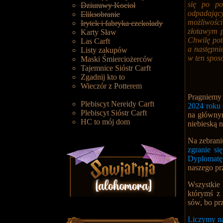
się po po
Dziurawy Kocioł
odpadający
Eliksobranie
możliwości
Irytek i fabryka czekolady
złotawym p
Karty Sław
Chwilę pot
Las Carft
a następni
Listy zakupów
w ten spos
Maski Śmierciożerców
Tajemnice Sióstr Carft
Zgadnij kto to
Wieczór z Potterem
Pragniemy
Plebiscyt Nereidy Carft
2024 roku 
Plebiscyt Sióstr Carft
na głównym
HC to mój dom
niebieską 
Na zebran
zgranie się
Dyplomatę
naszego pr
Wszystkie 
którymś z
sów, bo pr
Liczymy n