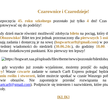
Czarownice i Czarodzieje!
ozpoczęcia
45. roku szkolnego
pozostało już tylko
4
dni! Czas 
gotowywać się do podróży!
dy dzień macie również możliwość zdobycia
biletu
na pociąg, który 
Obozowisko
!
Bilet ten jest jednak przeznaczony dla
pierwszych
5 os
ją zadania i dostarczą je na sowę (
hogwartcarft@gmail.com
) w po
iedniej wiadomości do niedzieli (
30.06.24r
.
), do godziny
18.00
.
O
dzone dodatkowymi punktami. Kto pierwszy ten lepszy!
, gdy wszystko już zostało wyjaśnione, możemy przejść do najleps
wy
! Wasze
czwarte
zadanie w ramach Carft Express polegać będz
niu roślin i stworzeń
, które możecie spotkać w czasie Waszego p
tawie obrazów. Nie zapomnijcie przesłać rozwiązania na
artcarft@gmail.com
). Podpiszcie się imieniem i nazwiskiem, które pisa
koły.
[
KLIK
]