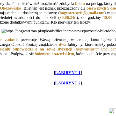
dy dzień macie również możliwość zdobycia
biletu
na pociąg, który 
Obozowisko
!
Bilet ten jest jednak przeznaczony dla
pierwszych
5 os
ją zadania i dostarczą je na sowę (
hogwartcarft@gmail.com
) w po
iedniej wiadomości do niedzieli (
30.06.24r
.
), do godziny
18.00
.
O
dzone dodatkowymi punktami. Kto pierwszy ten lepszy!
ie zadanie
przetesuje Waszą orientację w terenie, która będzie 
znego Obozu! Poniżej znajdziecie
dwa
labirynty, które należy poko
łaniu odpowiedzi o na sowę dyrekcji
(
hogwartcarft@gmail.co
shota. Podpiszcie się
imieniem i nazwiskiem
, które podaliście przy za
[
LABIRYNT 1
]
[
LABIRYNT 2
]