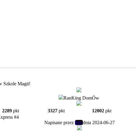
w Szkole Magii!
RanKing DomÓw
2289
pkt
3327
pkt
12002
pkt
Express #4
Napisane przez
Iryt
dnia 2024-06-27