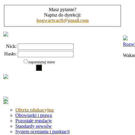
Masz pytanie?
Napisz do dyrekcji:
hogwartcarft@gmail.com
Rozwi
Nick:
Hasło:
Wakac
zapamiętaj mnie
Oferta edukacyjna
Obowiązki i prawa
Pozostałe regulacje
Standardy newsów
System oceniania i punktacji