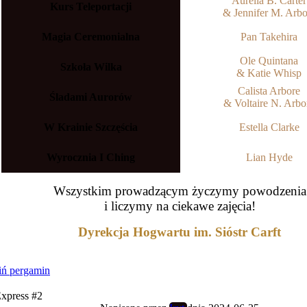
Aurelia B. Carter
Kurs Teleportacji
& Jennifer M. Arbo
Magia Ceremonialna
Pan Takehira
Ole Quintana
Szkoła Wilka
& Katie Whisp
Calista Arbore
Śladami Aurorów
& Voltaire N. Arbo
W Krainie Szczęścia
Estella Clarke
Wyrocznia I Ching
Lian Hyde
Wszystkim prowadzącym życzymy powodzenia
i liczymy na ciekawe zajęcia!
Dyrekcja Hogwartu im. Sióstr Carft
ń pergamin
Express #2