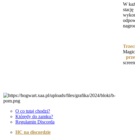
W każ
stację
wykona
odpow
nagro
Trzec
Magic
przes
screen
O co tutaj chodzi?
Którędy do zamku?
Regulamin Discorda
HC na discordzie