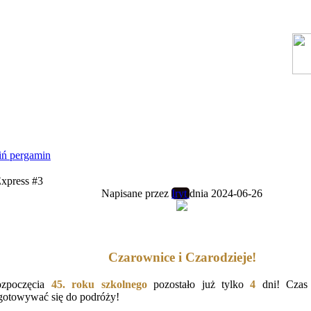
ń pergamin
Express #3
Napisane przez
Iryt
dnia 2024-06-26
Czarownice i Czarodzieje!
ozpoczęcia
45. roku szkolnego
pozostało już tylko
4
dni! Czas 
gotowywać się do podróży!