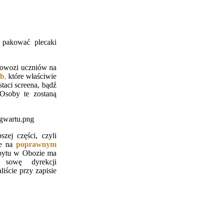
pakować plecaki
dowozi uczniów na
ób
,
które właściwie
staci screena, bądź
soby te zostaną
zej części, czyli
ie na
poprawnym
obytu w Obozie ma
 sowę dyrekcji
liście przy zapisie