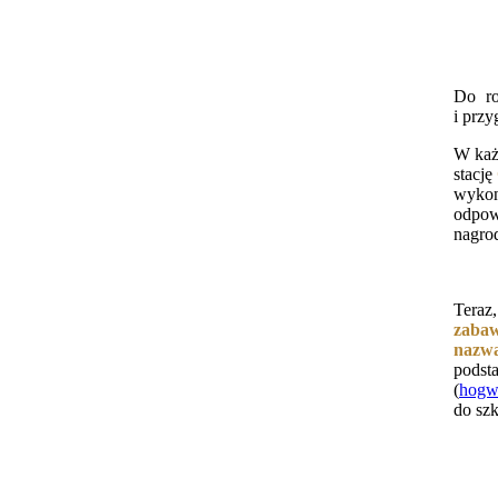
Do r
i
przy
W każ
stację
wykona
odpow
nagro
Teraz
zaba
nazwa
pods
(
hogw
do sz