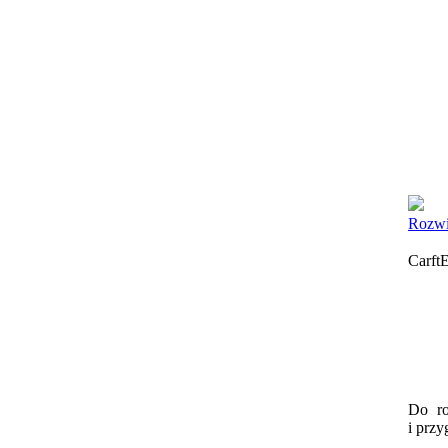
Rozwi
Carft
Do r
i
przy