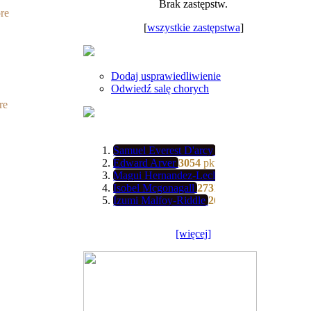
Brak zastępstw.
re
[
wszystkie zastępstwa
]
Dodaj usprawiedliwienie
Odwiedź salę chorych
re
Samuel Everest D'arcy
3139
pkt
Edward Arver
3054
pkt
Magui Hernandez-Leclerc
3034
pkt
Isobel Mcgonagall
2731
pkt
Izumi Malfoy-Riddle
2608
pkt
[więcej]