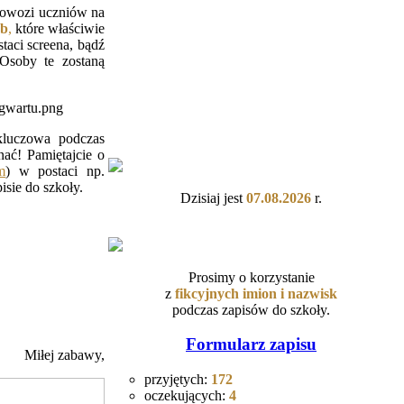
dowozi uczniów na
ób
,
które właściwie
staci screena, bądź
soby te zostaną
kluczowa podczas
nać! Pamiętajcie o
m
) w postaci np.
pisie do szkoły.
Dzisiaj jest
07.08.2026
r.
Prosimy o korzystanie
z
fikcyjnych
imion i nazwisk
podczas zapisów do szkoły.
Formularz zapisu
Miłej zabawy,
przyjętych:
172
oczekujących:
4