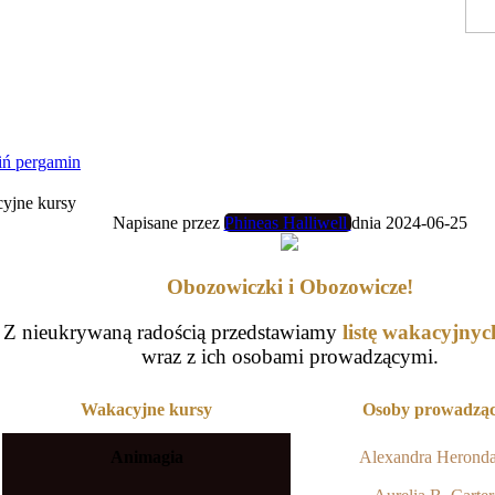
ń pergamin
yjne kursy
Napisane przez
Phineas Halliwell
dnia 2024-06-25
Obozowiczki i Obozowicze!
Z nieukrywaną radością przedstawiamy
listę wakacyjny
wraz z ich osobami prowadzącymi.
Wakacyjne kursy
Osoby prowadzą
Animagia
Alexandra Heronda