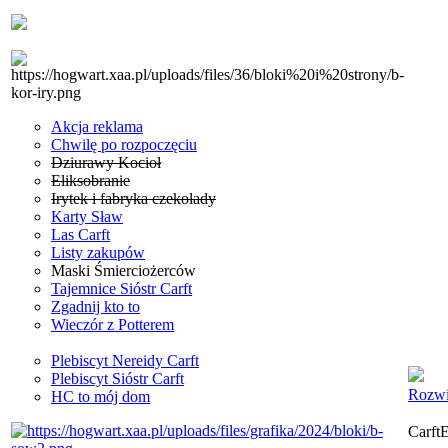
Akcja reklama
Chwilę po rozpoczęciu
Dziurawy Kocioł
Eliksobranie
Irytek i fabryka czekolady
Karty Sław
Las Carft
Listy zakupów
Maski Śmierciożerców
Tajemnice Sióstr Carft
Zgadnij kto to
Wieczór z Potterem
Plebiscyt Nereidy Carft
Plebiscyt Sióstr Carft
Rozwi
HC to mój dom
Carft