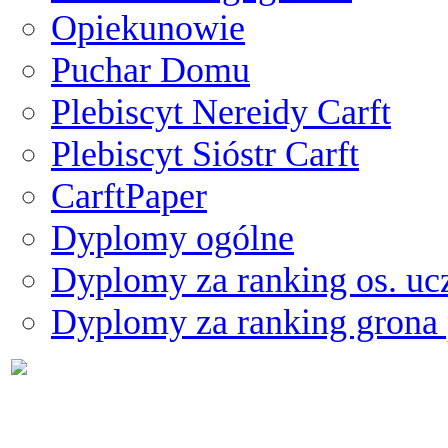
Opiekunowie
Puchar Domu
Plebiscyt Nereidy Carft
Plebiscyt Sióstr Carft
CarftPaper
Dyplomy ogólne
Dyplomy za ranking os. uc
Dyplomy za ranking grona