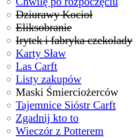
Chwilę po rozpoczęciu
Dziurawy Kocioł
Eliksobranie
Irytek i fabryka czekolady
Karty Sław
Las Carft
Listy zakupów
Maski Śmierciożerców
Tajemnice Sióstr Carft
Zgadnij kto to
Wieczór z Potterem