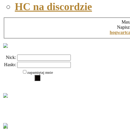
HC na discordzie
Masz
Napisz
hogwartc
Nick:
Hasło:
zapamiętaj mnie