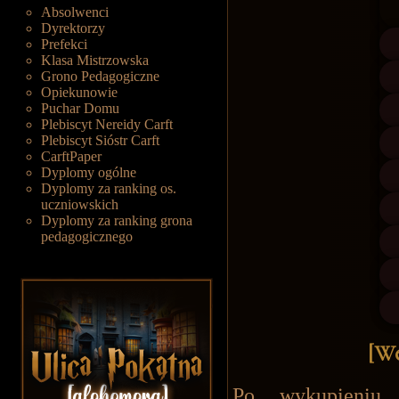
Absolwenci
Dyrektorzy
Prefekci
Klasa Mistrzowska
Grono Pedagogiczne
Opiekunowie
Puchar Domu
Plebiscyt Nereidy Carft
Plebiscyt Sióstr Carft
CarftPaper
Dyplomy ogólne
Dyplomy za ranking os.
uczniowskich
Dyplomy za ranking grona
pedagogicznego
[We
Po wykupieniu w