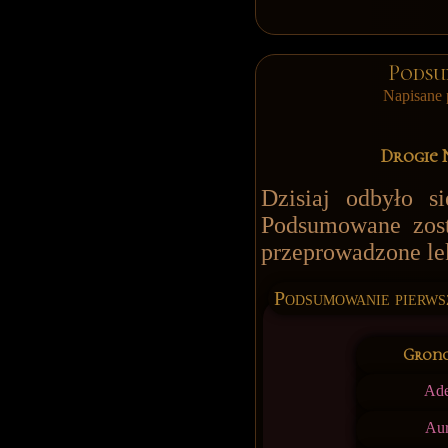
Podsum
Napisane 
Drogie 
Dzisiaj odbyło 
Podsumowane zost
przeprowadzone le
Podsumowanie pierws
Grono
Ade
Aur