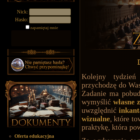
Nick:
Hasło:
zapamiętaj mnie
Kolejny tydzień
przychodzę do Wa
Zadanie ma pobudz
wymyślić
własne z
uwzględnić
inkant
wizualne
, które t
praktykę, która po
Oferta edukacyjna