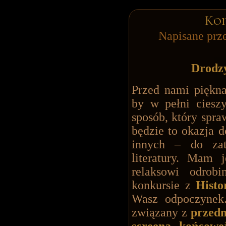
Kon
Napisane prz
Drodzy
Przed nami piękna
by w pełni ciesz
sposób, który spr
będzie to okazja d
innych – do zat
literatury. Mam
relaksowi odrob
konkursie z
Histo
Wasz odpoczynek.
związany z
przed
screena końcowe