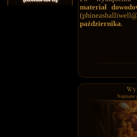
materiał dowodo
(
phineashalliwell
października
.
Wyp
Napisane 