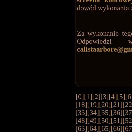
dowód wykonania 
Za wykonanie teg
Odpowiedzi 
calistaarbore@gm
[0]
[1]
[2]
[3]
[4]
[5]
[6
[18]
[19]
[20]
[21]
[22
[33]
[34]
[35]
[36]
[37
[48]
[49]
[50]
[51]
[52
[63]
[64]
[65]
[66]
[67