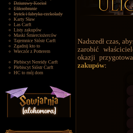
Dziurawy Kocioł
Eliksobranie
Irytek i fabryka czekolady
Karty Sław
Las Carft
Listy zakupów
Maski Śmierciożerców
Nadszedł czas, abyś
Tajemnice Sióstr Carft
Zgadnij kto to
zarobić właścici
Wieczór z Potterem
okazji przygoto
Plebiscyt Nereidy Carft
zakupów
:
Plebiscyt Sióstr Carft
HC to mój dom