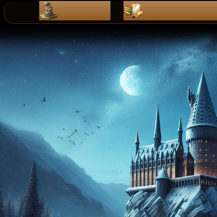
ZaPiSy
dZienniK