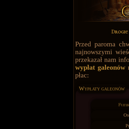
Drogie 
Przed paroma chw
najnowszymi wie
przekazał nam inf
wypłat galeonów
n
płac:
Wypłaty galeonów
Funk
Os
P