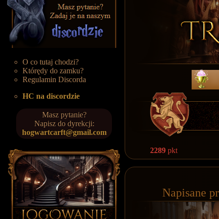
O co tutaj chodzi?
Którędy do zamku?
Regulamin Discorda
HC na discordzie
Masz pytanie?
Napisz do dyrekcji:
hogwartcarft@gmail.com
2289
pkt
Napisane p