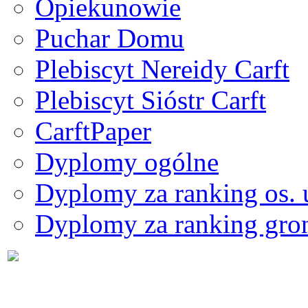
Opiekunowie
Puchar Domu
Plebiscyt Nereidy Carft
Plebiscyt Sióstr Carft
CarftPaper
Dyplomy ogólne
Dyplomy za ranking os.
Dyplomy za ranking gro