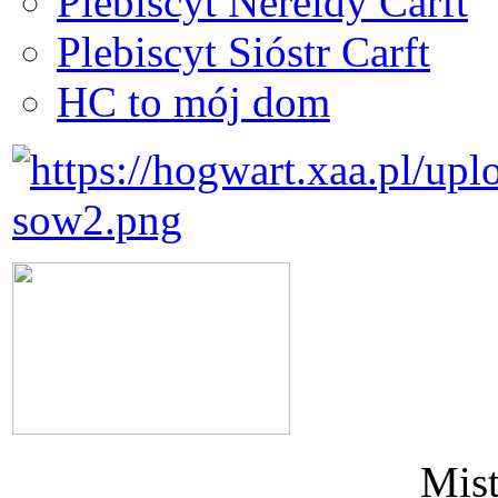
Plebiscyt Nereidy Carft
Plebiscyt Sióstr Carft
HC to mój dom
Mist