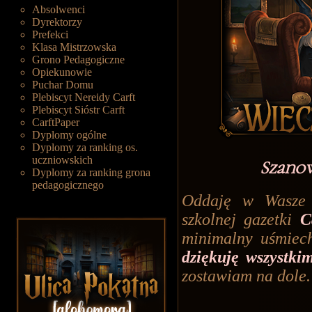
Absolwenci
Dyrektorzy
Prefekci
Klasa Mistrzowska
Grono Pedagogiczne
Opiekunowie
Puchar Domu
Plebiscyt Nereidy Carft
Plebiscyt Sióstr Carft
CarftPaper
Dyplomy ogólne
Dyplomy za ranking os.
uczniowskich
Szanow
Dyplomy za ranking grona
pedagogicznego
Oddaję w Wasze 
szkolnej gazetki
C
minimalny uśmiec
dziękuję wszystki
zostawiam na dole.