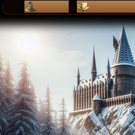
ZaPiSy
dZienniK