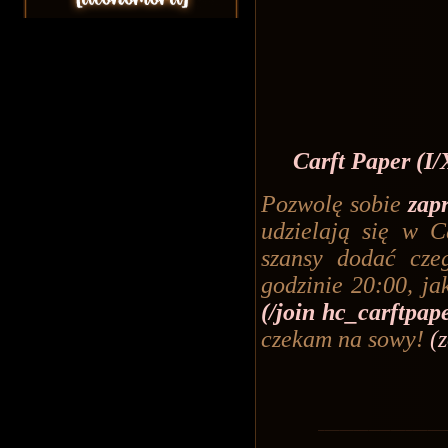
Carft Paper (I
Pozwolę sobie
zap
udzielają się w Ca
szansy dodać cze
godzinie 20:00, ja
(/join hc_carftpap
czekam na sowy!
(