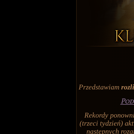
Przedstawiam
rozl
Pod
Rekordy ponowni
(trzeci tydzień) a
następnych roz