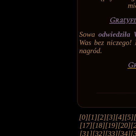
mi
Gratyfi
Sowa
odwiedziła 
Was bez niczego! 
nagród.
Gr
[0]
[1]
[2]
[3]
[4]
[5]
[17]
[18]
[19]
[20]
[
[31]
[32]
[33]
[34]
[