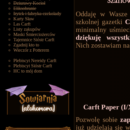
Szanow
Dziurawy Kocioł
Eliksobranie
Oddaję w Wasze 
Irytek i fabryka czekolady
Karty Sław
szkolnej gazetki
C
Las Carft
minimalny uśmiec
Listy zakupów
Maski Śmierciożerców
dziękuję wszyst
Tajemnice Sióstr Carft
Nich zostawiam na 
Zgadnij kto to
Wieczór z Potterem
Plebiscyt Nereidy Carft
Plebiscyt Sióstr Carft
HC to mój dom
Carft Paper (I
Pozwolę sobie
zap
już udzielają się w