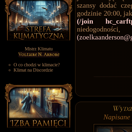
szansy dodać cze
godzinie 20:00, ja
(/join hc_carft
niedogodn
(
zoelkaanderson@
Mistrz Klimatu
Voltaire N. Arbore
O co chodzi w klimacie?
Klimat na Discordzie
Wydan
Napisane 