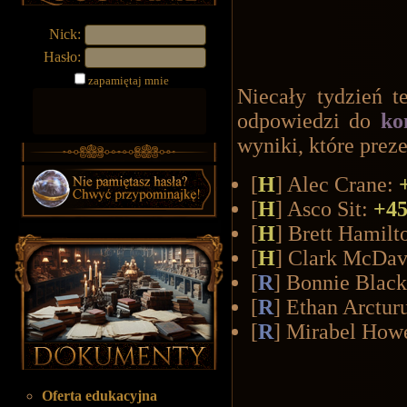
Nick:
Hasło:
zapamiętaj mnie
Niecały tydzień t
odpowiedzi do
ko
wyniki, które preze
[
H
] Alec Crane:
[
H
] Asco Sit:
+45
[
H
] Brett Hamilt
[
H
] Clark McDav
[
R
] Bonnie Blac
[
R
] Ethan Arctur
[
R
] Mirabel How
Oferta edukacyjna