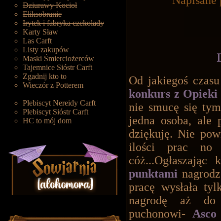
Napisane 
Dziurawy Kocioł
Eliksobranie
Irytek i fabryka czekolady
Karty Sław
Las Carft
Listy zakupów
Maski Śmierciożerców
Tajemnice Sióstr Carft
Zgadnij kto to
Od jakiegoś czasu
Wieczór z Potterem
konkurs z Opieki
Plebiscyt Nereidy Carft
nie smucę się tym
Plebiscyt Sióstr Carft
jedna osoba, ale 
HC to mój dom
dziękuję. Nie pow
ilości prac no
cóż...Ogłaszając
punktami
nagrodzę
pracę wysłała tyl
nagrodę aż d
puchonowi-
Asco