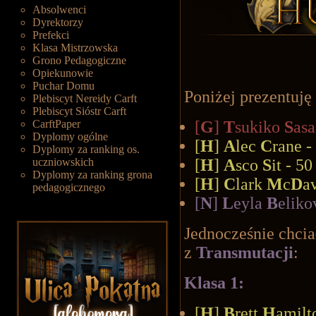
Absolwenci
Dyrektorzy
Prefekci
Klasa Mistrzowska
Grono Pedagogiczne
Opiekunowie
Puchar Domu
Poniżej prezentuj
Plebiscyt Nereidy Carft
Plebiscyt Sióstr Carft
[
G
]
T
sukiko
S
asa
CarftPaper
Dyplomy ogólne
[
H
]
A
lec
C
rane 
Dyplomy za ranking os.
[
H
]
A
sco
S
it - 5
uczniowskich
Dyplomy za ranking grona
[
H
]
C
lark
M
c
D
a
pedagogicznego
[
N
]
L
eyla
B
eliko
Jednocześnie chc
z
Transmutacji
:
Klasa 1:
[
H
]
B
rett
H
amilt