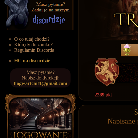
O co tutaj chodzi?
Którędy do zamku?
Regulamin Discorda
HC na discordzie
Masz pytanie?
Napisz do dyrekcji:
hogwartcarft@gmail.com
2289
pkt
S
Napisane 