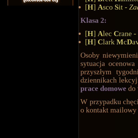
[
H
]
A
sco
S
it -
Za
Klasa 2:
[
H
]
A
lec
C
rane -
[
H
]
C
lark
M
c
D
a
Osoby niewymien
sytuacja ocenowa
przyszłym tygod
dziennikach lekcyj
prace domowe
do 
W przypadku chęci
o kontakt mailowy 