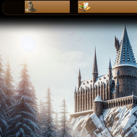
ZaPiSy
dZienniK