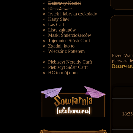
Dziurawy Kocioł
Eliksobranie
Irytek i fabryka czekolady
Karty Sław
Las Carft
Listy zakupów
Maski Śmierciożerców
Tajemnice Sióstr Carft
Zgadnij kto to
Wieczór z Potterem
Przed Wami
pierwszą l
Plebiscyt Nereidy Carft
Rezerwat
Plebiscyt Sióstr Carft
HC to mój dom
18:35