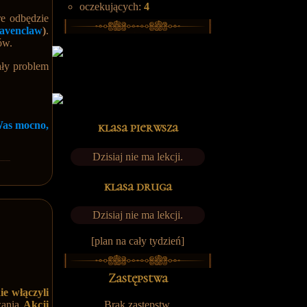
oczekujących:
4
re odbędzie
ravenclaw
)
.
tów.
ały problem
Was mocno,
klasa pierwsza
Dzisiaj nie ma lekcji.
klasa druga
Dzisiaj nie ma lekcji.
[plan na cały tydzień]
Zastępstwa
ie włączyli
ania
Akcji
Brak zastępstw.