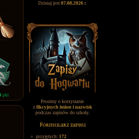
Dzisiaj jest
07.08.2026
r.
4
pkt
Prosimy o korzystanie
z
fikcyjnych
imion i nazwisk
podczas zapisów do szkoły.
Formularz zapisu
przyjętych:
172