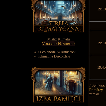
19:10
Mistrz Klimatu
19:10
Voltaire N. Arbore
O co chodzi w klimacie?
Klimat na Discordzie
19:45
Jeżeli kto
Pomfrey
.
zamku.