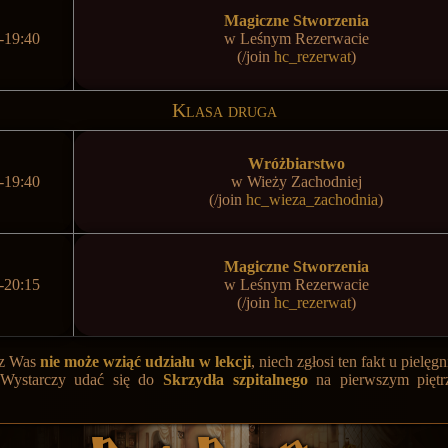
Magiczne Stworzenia
-19:40
w
Leśnym Rezerwacie
(/join
hc_rezerwat
)
Klasa druga
Wróżbiarstwo
-19:40
w
Wieży Zachodniej
(/join
hc_wieza_zachodnia
)
Magiczne Stworzenia
-20:15
w
Leśnym Rezerwacie
(/join
hc_rezerwat
)
ś z Was
nie może wziąć udziału w lekcji
, niech zgłosi ten fakt u pielęgn
 Wystarczy udać się do
Skrzydła szpitalnego
na pierwszym piętr