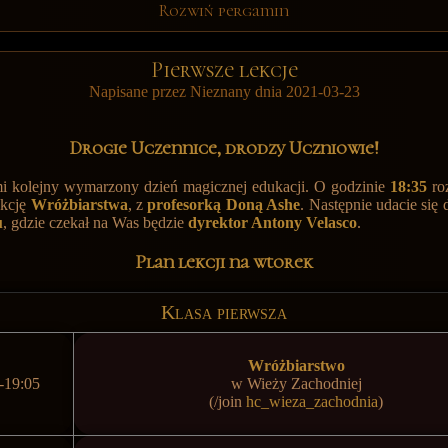
Rozwiń pergamin
Pierwsze lekcje
Napisane przez Nieznany dnia 2021-03-23
Drogie Uczennice, drodzy Uczniowie!
 kolejny wymarzony dzień magicznej edukacji. O godzinie
18:35
ro
ekcję
Wróżbiarstwa
, z
profesorką Doną Ashe
. Następnie udacie się
u
, gdzie czekał na Was będzie
dyrektor Antony Velasco
.
Plan lekcji na wtorek
Klasa pierwsza
Wróżbiarstwo
-19:05
w
Wieży Zachodniej
(/join
hc_wieza_zachodnia
)