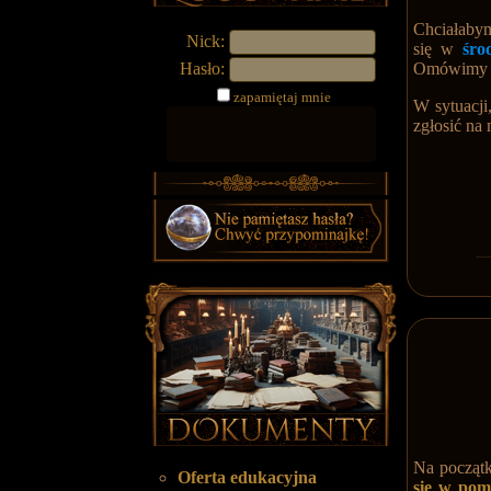
Chciałabym
Nick:
się w
śr
Hasło:
Omówimy so
zapamiętaj mnie
W sytuacji
zgłosić na
Na począt
Oferta edukacyjna
się w pom