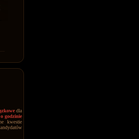
ązkowe
dla
o godzinie
e kwestie
andydatów