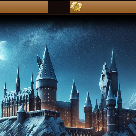
dZienniKi
pLan leKcj