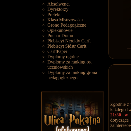
Absolwenci
Dyrektorzy
Prefekci
Klasa Mistrzowska
Grono Pedagogiczne
Opiekunowie
Puchar Domu
Plebiscyt Nereidy Carft
Plebiscyt Sióstr Carft
CarftPaper
Dyplomy ogólne
Dyplomy za ranking os.
uczniowskich
Dyplomy za ranking grona
pedagogicznego
Zgodnie z 
każdego lw
21:30 w
dotycząc
zaintereso