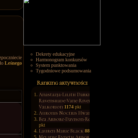
Dekrety edukacyjne
zpoczniecie
Harmonogram konkursów
 do
Leśnego
System punktowania
Tygodniowe podsumowania
Ranking aktywności
Anastazja-Lilith Darkness-
Ravenshade-Vane-River-
Valkorion
1174
pkt
Auronis Noctris Hwang
1139
pkt
Bea Arbore-Davison-Rettop
902
pkt
Lauren Marie Black
887
pkt
Melanie Ryneth Arbore-Wood
685