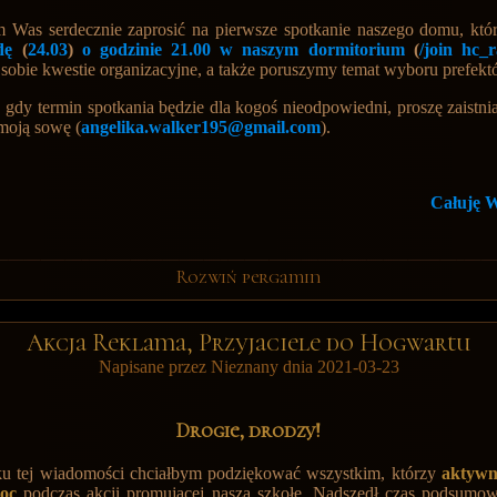
 Was serdecznie zaprosić na pierwsze spotkanie naszego domu, któ
odę
(
24.03
)
o godzinie 21.00 w naszym dormitorium
(
/join hc_
bie kwestie organizacyjne, a także poruszymy temat wyboru prefek
, gdy termin spotkania będzie dla kogoś nieodpowiedni, proszę zaistni
 moją sowę (
angelika.walker195@gmail.com
).
Całuję 
Rozwiń pergamin
Akcja Reklama, Przyjaciele do Hogwartu
Napisane przez Nieznany dnia 2021-03-23
Drogie, drodzy!
ku tej wiadomości chciałbym podziękować wszystkim, którzy
a
ktywn
oc
podczas akcji promującej naszą szkołę. Nadszedł
czas
podsumow