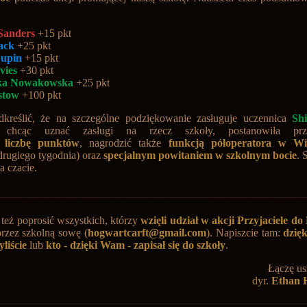
 Sanders
+15 pkt
ack
+25 pkt
upin
+15 pkt
vies
+30 pkt
ka Nowakowska
+25 pkt
stow
+100 pkt
dkreślić, że na szczególne podziękowanie zasługuje uczennica
Sh
, chcąc uznać zasługi na rzecz szkoły, postanowiła prz
liczbę
punktów
, nagrodzić także
funkcją półoperatora w Wie
drugiego tygodnia) oraz
specjalnym powitaniem w szkolnym bocie
. 
a czacie.
też poprosić wszystkich, którzy
wzięli udział w akcji Przyjaciele do
przez szkolną sowę (
hogwartcarft@gmail.com
). Napiszcie
tam:
dzię
yliście
lub
kto - dzięki Wam - zapisał się do
szkoły
.
Łączę us
dyr.
Ethan 