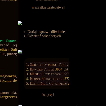
[
wszystkie zastępstwa
]
Dodaj usprawiedliwienie
Odwiedź salę chorych
ira Ostow
.
yznać jej
lkiej Sali
Shirę
proszę
Samuel Everest D'arcy
3139
pkt
Edward Arver
3054
pkt
Magui Hernandez-Leclerc
3034
pkt
Hogwartu
,
Isobel Mcgonagall
2731
pkt
ki komu do
Izumi Malfoy-Riddle
2608
pkt
zanowania,
[więcej]
Hargreeves