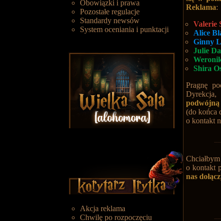
Obowiązki i prawa
Reklama
:
Pozostałe regulacje
Standardy newsów
Valerie
System oceniania i punktacji
Alice Bl
Ginny L
Julie Da
Weroni
Shira O
Pragnę po
Dyrekcja
podwójną
(do
końca 
o kontakt n
Chciałbym 
o kontakt 
nas dołącz
Akcja reklama
Chwilę po rozpoczęciu