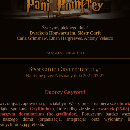
Życzymy pięknego dnia!
Dyrekcja Hogwartu im. Sióstr Carft
Carla Grimshaw, Ethan Hargreeves, Antony Velasco
Rozwiń pergamin
Spotkanie Gryffindoru #1
Napisane przez Nieznany dnia 2021-03-22
Drodzy Gryfoni!
wczorajszą zapowiedzią, chciałabym Was zaprosić na pierwsze
obowi
iątka spotkanie
Gryffindoru
,
które odbędzie się w
czwartek
(
25.03
)
 naszym dormitorium
(
hc_gryffindor
)
. Poruszymy bardzo ważn
e naszego domu (organizacja, integracja) oraz wyłonimy k
wanych funkcją prefekta.