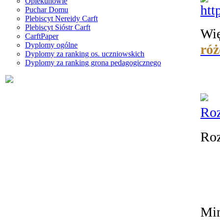
Opiekunowie
Puchar Domu
Plebiscyt Nereidy Carft
Plebiscyt Sióstr Carft
Wię
CarftPaper
Dyplomy ogólne
ró
Dyplomy za ranking os. uczniowskich
Dyplomy za ranking grona pedagogicznego
Roz
Roz
Min