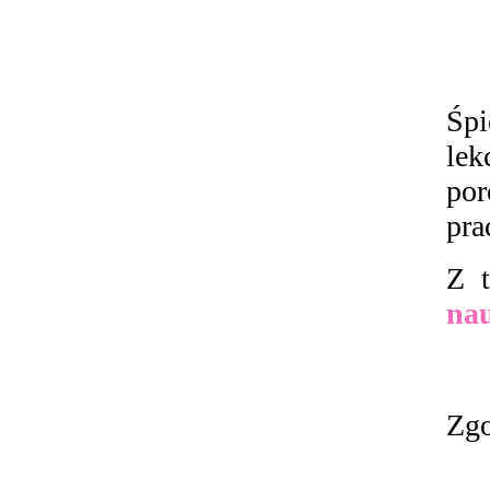
Śpi
lek
por
pra
Z t
nau
Zgo