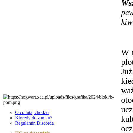
Ws
pe
kiw
W n
plo
Już
kie
waż
oto
ucz
O co tutaj chodzi?
ku
Którędy do zamku?
Regulamin Discorda
oc