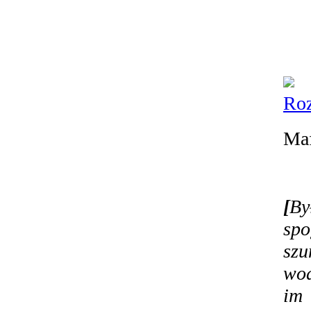
Roz
Maf
[
By
spo
szu
wod
im 