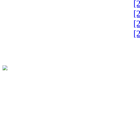
[
[
[
[