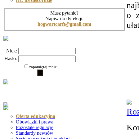
HC na discordzie
naj
o 
Masz pytanie?
Napisz do dyrekcji:
uła
hogwartcarft@gmail.com
Nick:
Hasło:
zapamiętaj mnie
Roz
Oferta edukacyjna
Obowiązki i prawa
Kon
Pozostałe regulacje
Standardy newsów
System oceniania i punktacji