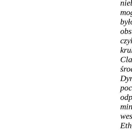
nie
mog
był
obs
czy
kru
Cla
śro
Dy
po
odp
mi
wes
Eth