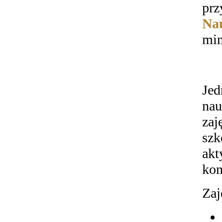
prz
Nau
mi
Je
nau
zaj
szk
ak
kon
Zaj