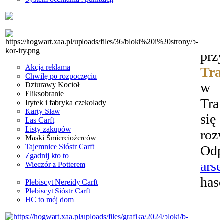
pr
Akcja reklama
Tr
Chwilę po rozpoczęciu
w 
Dziurawy Kocioł
Eliksobranie
Tra
Irytek i fabryka czekolady
Karty Sław
si
Las Carft
Listy zakupów
ro
Maski Śmierciożerców
Tajemnice Sióstr Carft
Od
Zgadnij kto to
ars
Wieczór z Potterem
has
Plebiscyt Nereidy Carft
Plebiscyt Sióstr Carft
HC to mój dom