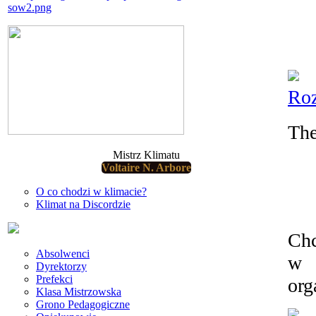
Roz
The
Mistrz Klimatu
Voltaire N. Arbore
O co chodzi w klimacie?
Klimat na Discordzie
Chc
Absolwenci
w 
Dyrektorzy
Prefekci
org
Klasa Mistrzowska
Grono Pedagogiczne