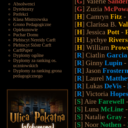
[
G
] Valerie
Sande
Absolwenci
[
G
] Zuzia
McPow
Dyrektorzy
Prefekci
[
H
] Camryn
Fitz
-
Klasa Mistrzowska
[
H
] Clarissa B.
Va
Grono Pedagogiczne
Opiekunowie
[
H
] Jessica
Pott
-
Puchar Domu
[
H
] Lychye
Rivers
Plebiscyt Nereidy Carft
Plebiscyt Sióstr Carft
[
H
] William
Prow
CarftPaper
[
R
] Ciatlin
Garci
Dyplomy ogólne
Dyplomy za ranking os.
[
R
] Ginny
Lupin
-
uczniowskich
[
R
] Jason
Froster
Dyplomy za ranking grona
pedagogicznego
[
R
] Laurel
Matth
[
R
] Lukas
DeVis
-
[
R
] Victoria
Hope
[
S
] Aire
Farewell
[
S
] Luna
McLine
[
S
] Natalie
Gray
-
[
S
] Noor
Nothen
-