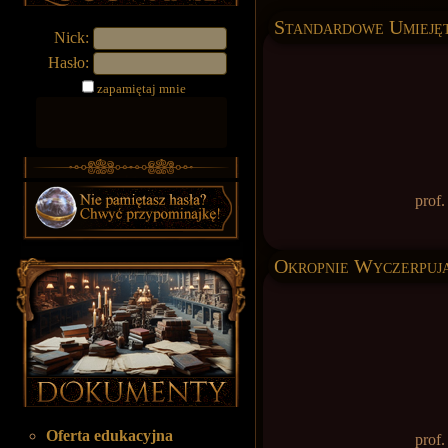
Standardowe Umiejęt
Nick:
Hasło:
zapamiętaj mnie
prof
Okropnie Wyczerpują
Oferta edukacyjna
prof