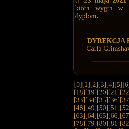
tj.
23 maja 2021
która wygra w d
dyplom.
DYREKCJA 
Carla Grimshaw
[0]
[1]
[2]
[3]
[4]
[5]
[6
[18]
[19]
[20]
[21]
[22
[33]
[34]
[35]
[36]
[37
[48]
[49]
[50]
[51]
[52
[63]
[64]
[65]
[66]
[67
[78]
[79]
[80]
[81]
[82