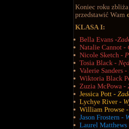
Koniec roku zbliża
przedstawić Wam
o
KLASA I:
Bella Evans -
Zad
Natalie Cannot -
Nicole Sketch -
P
Tosia Black -
Nęd
Valerie Sanders -
Wiktoria Black P
Zuzia McPowa -
Jessica Pott -
Zad
Lychye River -
W
William Prowse 
Jason Frostern -
W
Laurel Matthews