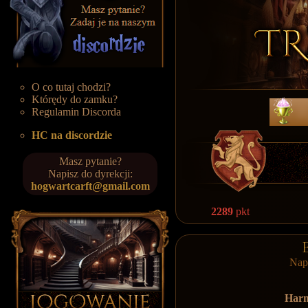
O co tutaj chodzi?
Którędy do zamku?
Regulamin Discorda
HC na discordzie
Masz pytanie?
Napisz do dyrekcji:
hogwartcarft@gmail.com
2289
pkt
Nap
Harm