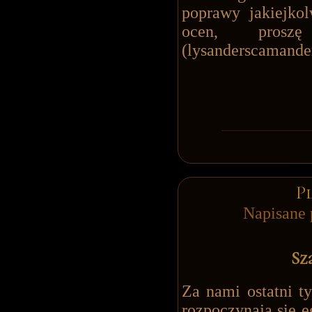
poprawy jakiejkol
ocen, pros
(
lysanderscamand
P
Napisane 
Sz
Za nami ostatni ty
rozpoczynają się e