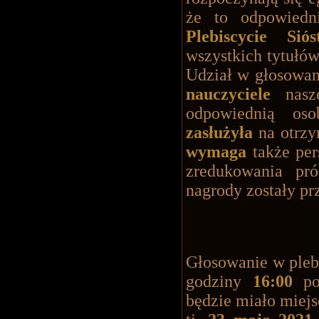
że to odpowiedn
Plebiscycie Sió
wszystkich tytułów
Udział w głosowa
nauczyciele
nasze
odpowiednią o
zasłużyła
na otrzy
wymaga
także per
zredukowania pr
nagrody zostały pr
Głosowanie w pleb
godziny
16:00
p
będzie miało miejs