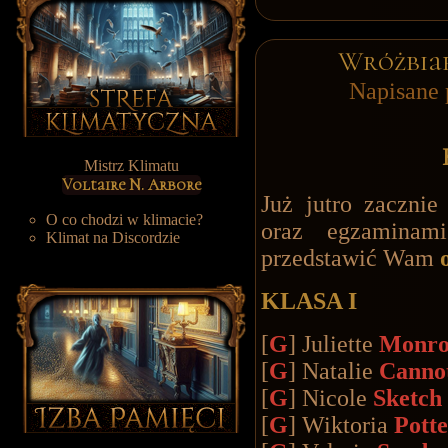
Wróżbiar
Napisane 
Mistrz Klimatu
Voltaire N. Arbore
Już jutro zaczni
O co chodzi w klimacie?
oraz egzaminam
Klimat na Discordzie
przedstawić Wam
KLASA I
[
G
] Juliette
Monr
[
G
] Natalie
Canno
[
G
] Nicole
Sketch
[
G
] Wiktoria
Potte