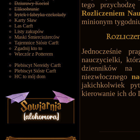
Dziurawy Kocioł
tego przychodz
Eliksobranie
Rozliczeniem Nau
Irytek i fabryka czekolady
Karty Sław
minionym
tygodni
Las Carft
Listy zakupów
Rozliczen
Maski Śmierciożerców
Tajemnice Sióstr Carft
Zgadnij kto to
Jednocześnie pr
Wieczór z Potterem
nauczycielki, któ
Plebiscyt Nereidy Carft
dzienników na 
Plebiscyt Sióstr Carft
niezwłocznego
na
HC to mój dom
jakichkolwiek py
kierowanie ich do 