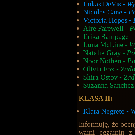
Lukas DeVis -
Wy
Nicolas Cane -
P
Victoria Hopes -
Aire Farewell -
P
Erika Rampage -
Luna McLine -
W
Natalie Gray -
Po
Noor Nothen -
Po
Olivia Fox -
Zado
Shira Ostov -
Zad
Suzanna Sanchez
KLASA II:
Klara Negrete -
W
Informuję, że ocen
wami egzamin z 