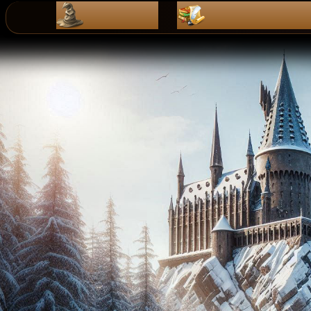
ZaPiSy
dZienniK