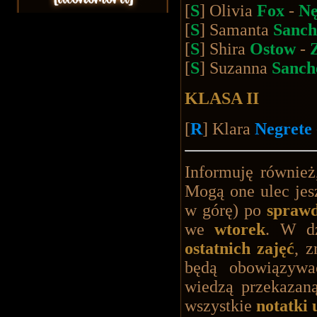
[
S
] Olivia
Fox
-
Nę
[
S
] Samanta
Sanc
[
S
] Shira
Ostow
-
[
S
] Suzanna
Sanch
KLASA II
[
R
] Klara
Negrete
Informuję równie
Mogą one ulec jes
w górę) po
sprawd
we
wtorek
. W dz
ostatnich zajęć
, z
będą obowiązywa
wiedzą przekazan
wszystkie
notatki 