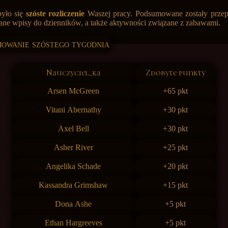
było się
szóste rozliczenie
Waszej pracy. Podsumowane zostały prze
dane wpisy do dzienników, a także aktywności związane z zabawami.
owanie szóstego tygodnia
Nauczyciel_ka
Zdobyte punkty
Arsen McGreen
+65 pkt
Vitani Abernathy
+30 pkt
Axel Bell
+30 pkt
Asher River
+25 pkt
Angelika Schade
+20 pkt
Kassandra Grimshaw
+15 pkt
Dona Ashe
+5 pkt
Ethan Hargreeves
+5 pkt