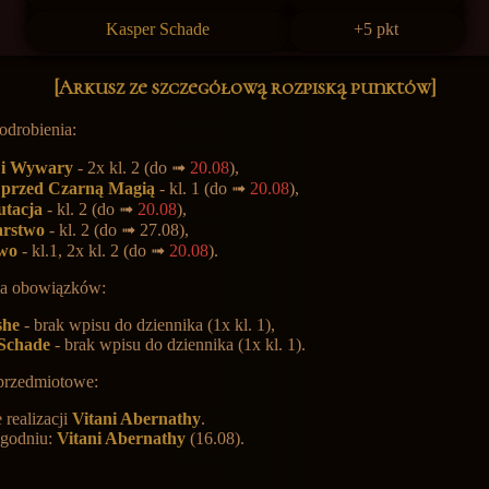
Kasper Schade
+5 pkt
[Arkusz ze szczegółową rozpiską punktów]
odrobienia:
y i Wywary
- 2x kl. 2 (do ➟
20.08
),
przed Czarną Magią
- kl. 1 (do ➟
20.08
),
tacja
- kl. 2 (do ➟
20.08
),
arstwo
- kl. 2 (do ➟ 27.08),
two
- kl.1, 2x kl. 2 (do ➟
20.08
).
ia obowiązków:
she
- brak wpisu do dziennika (1x kl. 1),
 Schade
- brak wpisu do dziennika (1x kl. 1).
przedmiotowe:
 realizacji
Vitani Abernathy
.
ygodniu:
Vitani Abernathy
(16.08).