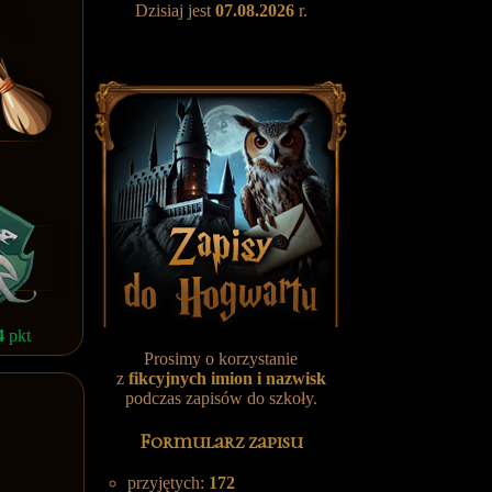
Dzisiaj jest
07.08.2026
r.
4
pkt
Prosimy o korzystanie
z
fikcyjnych
imion i nazwisk
podczas zapisów do szkoły.
Formularz zapisu
przyjętych:
172