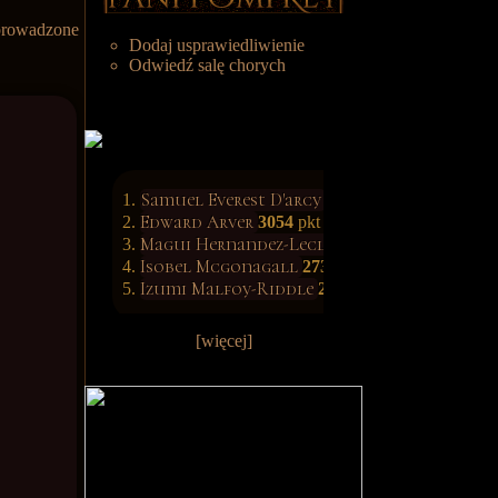
prowadzone
Dodaj usprawiedliwienie
Odwiedź salę chorych
Samuel Everest D'arcy
3139
pkt
Edward Arver
3054
pkt
Magui Hernandez-Leclerc
3034
pkt
Isobel Mcgonagall
2731
pkt
Izumi Malfoy-Riddle
2608
pkt
[więcej]