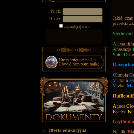
Nick:
Jakiś cza
Hasło:
przedstawi
zapamiętaj mnie
Slytherin:
A
lexandrf
A
nastazja
S
hira
O
sto
Ravencla
O
limpia
G
V
ictoira
H
V
ivian
M
a
Hufflepuf
A
gnes
C
le
E
velyn
K
e
Gryffindo
Oferta edukacyjna
N
atalie
B
l