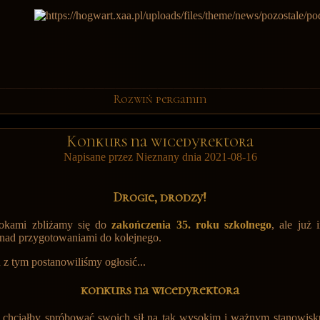
Rozwiń pergamin
Konkurs na wicedyrektora
Napisane przez Nieznany dnia 2021-08-16
Drogie, drodzy!
okami zbliżamy się do
zakończenia 35. roku szkolnego
, ale już 
nad przygotowaniami do kolejnego.
z tym postanowiliśmy ogłosić...
konkurs na wicedyrektora
 chciałby spróbować swoich sił na tak wysokim i ważnym stanowisk