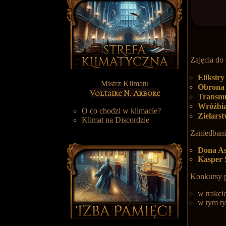
Zajęcia do 
Eliksir
Mistrz Klimatu
Obrona 
Voltaire N. Arbore
Transmu
Wróżbi
O co chodzi w klimacie?
Zielars
Klimat na Discordzie
Zaniedban
Dona A
Kasper
Konkursy 
w trakcie
w tym t