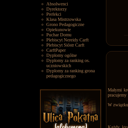
Absolwenci
Dyrektorzy
Prefekci
Klasa Mistrzowska
Grono Pedagogiczne
Opiekunowie
Puchar Domu
Plebiscyt Nereidy Carft
Plebiscyt Sióstr Carft
CarftPaper
Dyplomy ogólne
Dyplomy za ranking os.
uczniowskich
Dyplomy za ranking grona
pedagogicznego
Małymi kr
pracujemy 
W związku 
Każdy, kto