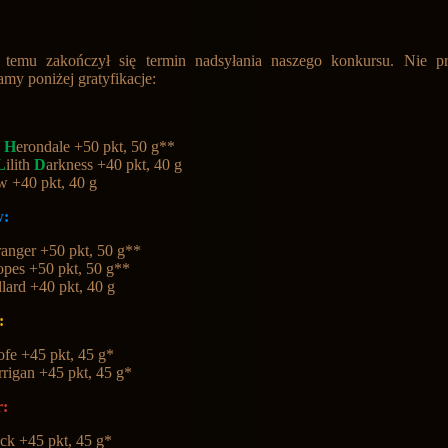
s temu zakończył się termin nadsyłania naszego konkursu. Nie prz
amy poniżej gratyfikacje:
a
H
erondale +50 pkt, 50 g**
L
ilith
D
arkness +40 pkt, 40 g
w +40 pkt, 40 g
w:
ranger +50 pkt, 50 g**
opes +50 pkt, 50 g**
llard +40 pkt, 40 g
f:
ofe +45 pkt, 45 g*
rrigan +45 pkt, 45 g*
r:
ack +45 pkt, 45 g*