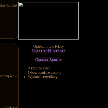
Opiekunowie Klasy
Voltaire N. Arbore
Calista Arbore
Aktualne staże
Obowiązujące zasady
intensywnie
Wydane certyfikaty
u, może się