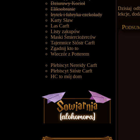
Dziurawy Kocioł
Dzisiaj od
Eliksobranie
lekcje, do
Irytek i fabryka czekolady
Karty Sław
Las Carft
Podsum
Listy zakupów
Maski Śmierciożerców
Tajemnice Sióstr Carft
Zgadnij kto to
Wieczór z Potterem
Plebiscyt Nereidy Carft
Plebiscyt Sióstr Carft
HC to mój dom