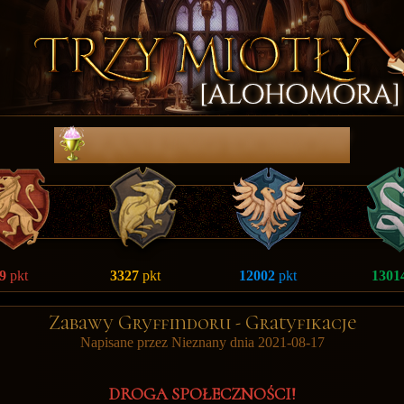
RanKing DomÓw
9
pkt
3327
pkt
12002
pkt
1301
Zabawy Gryffindoru - Gratyfikacje
Napisane przez Nieznany dnia 2021-08-17
DROGA SPOŁECZNOŚCI!