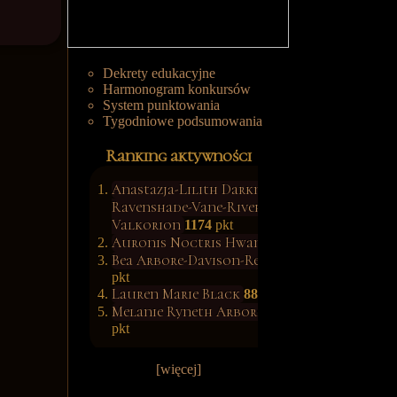
Dekrety edukacyjne
Harmonogram konkursów
System punktowania
Tygodniowe podsumowania
Ranking aktywności
Anastazja-Lilith Darkness-
Ravenshade-Vane-River-
Valkorion
1174
pkt
Auronis Noctris Hwang
1139
pkt
Bea Arbore-Davison-Rettop
902
pkt
Lauren Marie Black
887
pkt
Melanie Ryneth Arbore-Wood
685
pkt
[więcej]