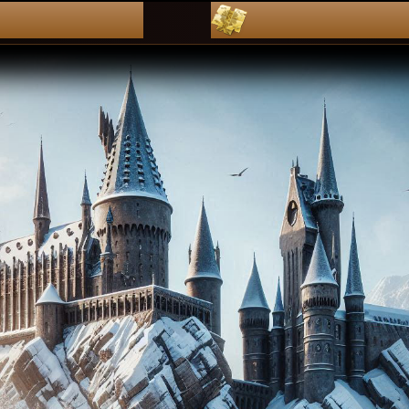
dZienniKi
pLan leKcj