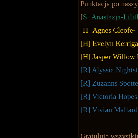
Punktacja po naszy
[
S
]
Anastazja-Lilit
[
H
]
Agnes Cleofe- 6
[H] Evelyn Kerrigan
[H] Jasper Willow 
[R] Alyssia Nightst
[R] Zuzanns Spotter
[R] Victoria Hopes-
[R] Vivian Mallard-
Gratuluję wszystki