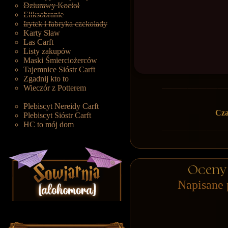
Dziurawy Kocioł
Eliksobranie
Irytek i fabryka czekolady
Karty Sław
Las Carft
Listy zakupów
Maski Śmierciożerców
Tajemnice Sióstr Carft
Zgadnij kto to
Wieczór z Potterem
Plebiscyt Nereidy Carft
Cza
Plebiscyt Sióstr Carft
HC to mój dom
Oceny
Napisane 