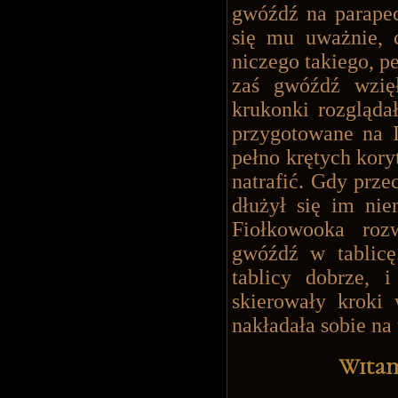
gwóźdź na parapec
się mu uważnie, c
niczego takiego, pe
zaś gwóźdź wzięł
krukonki rozgląda
przygotowane na I
pełno krętych kory
natrafić. Gdy prze
dłużył się im niem
Fiołkowooka roz
gwóźdź w tablicę
tablicy dobrze, 
skierowały kroki 
nakładała sobie na 
Witam