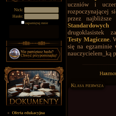
uczniów i ucze
Nick:
rozpoczynającej s
Hasło:
przez najbliższe
zapamiętaj mnie
Standardowych
drugoklasistek 
Testy Magiczne
. 
się na egzaminie 
nauczycielem_ką 
Harmon
Klasa pierwsza
Oferta edukacyjna