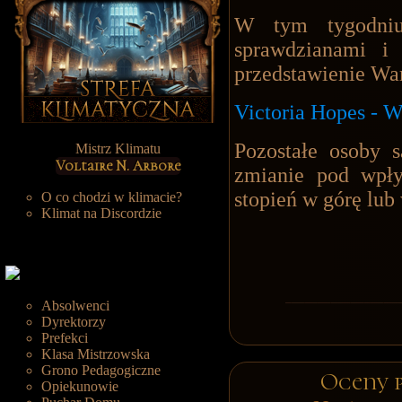
W tym tygodniu 
sprawdzianami i
przedstawienie W
Victoria Hopes - 
Pozostałe osoby 
Mistrz Klimatu
Voltaire N. Arbore
zmianie pod wp
stopień w górę lub
O co chodzi w klimacie?
Klimat na Discordzie
Absolwenci
Dyrektorzy
Prefekci
Klasa Mistrzowska
Grono Pedagogiczne
Oceny 
Opiekunowie