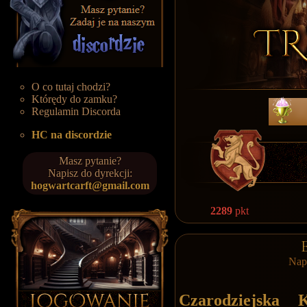
O co tutaj chodzi?
Którędy do zamku?
Regulamin Discorda
HC na discordzie
Masz pytanie?
Napisz do dyrekcji:
hogwartcarft@gmail.com
2289
pkt
Nap
Czarodziejska 