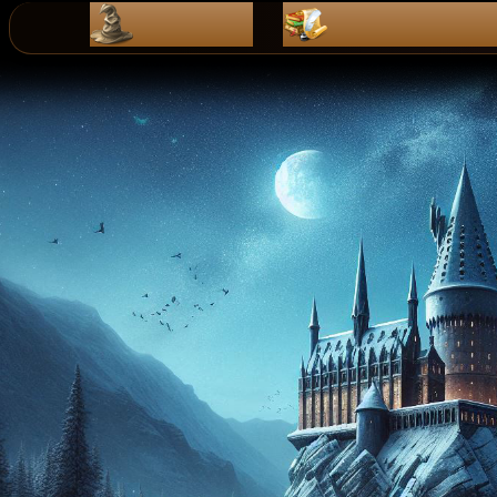
ZaPiSy
dZienniK