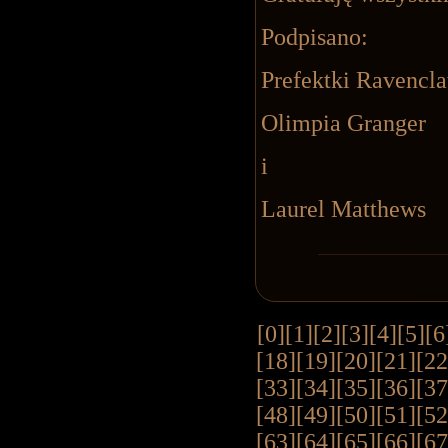
Podpisano:
Prefektki Ravencl
Olimpia Granger
i
Laurel Matthews
[0]
[1]
[2]
[3]
[4]
[5]
[6
[18]
[19]
[20]
[21]
[22
[33]
[34]
[35]
[36]
[37
[48]
[49]
[50]
[51]
[52
[63]
[64]
[65]
[66]
[67