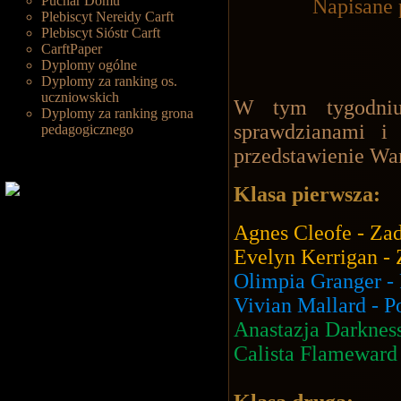
Puchar Domu
Napisane 
Plebiscyt Nereidy Carft
Plebiscyt Sióstr Carft
CarftPaper
Dyplomy ogólne
Dyplomy za ranking os.
uczniowskich
W tym tygodniu 
Dyplomy za ranking grona
sprawdzianami i
pedagogicznego
przedstawienie W
Klasa pierwsza:
Agnes Cleofe - Za
Evelyn Kerrigan -
Olimpia Granger -
Vivian Mallard - 
Anastazja Darknes
Calista Flameward