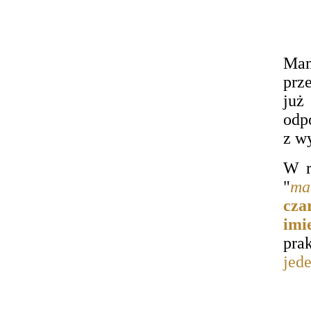
Ma
prz
już
odp
z w
W r
"
ma
cza
imi
pra
jed