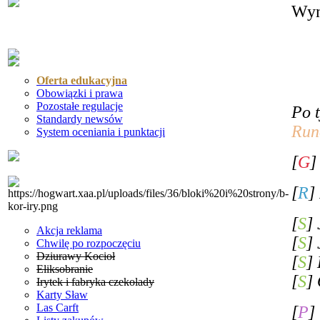
Wyn
Oferta edukacyjna
Obowiązki i prawa
Pozostałe regulacje
Po 
Standardy newsów
Run
System oceniania i punktacji
[
G
]
[
R
]
[
S
]
Akcja reklama
[
S
]
Chwilę po rozpoczęciu
Dziurawy Kocioł
[
S
]
Eliksobranie
[
S
]
Irytek i fabryka czekolady
Karty Sław
Las Carft
[
P
]