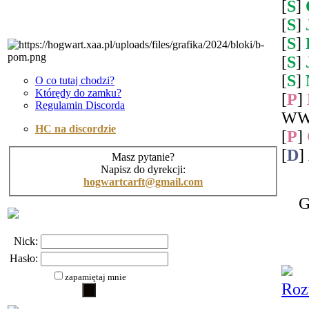
[
S
]
[
S
]
[
S
]
[
S
]
[
S
]
O co tutaj chodzi?
Którędy do zamku?
[
P
]
Regulamin Discorda
WW
HC na discordzie
[
P
]
[
D
]
Masz pytanie?
Napisz do dyrekcji:
hogwartcarft@gmail.com
G
Nick:
Hasło:
zapamiętaj mnie
Roz