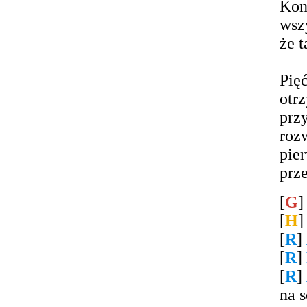
Kon
wsz
że t
Pię
otr
pr
roz
pie
prz
[
G
[
H
[
R
]
[
R
]
[
R
]
na 