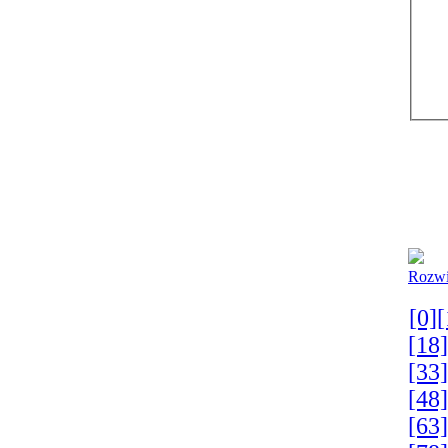
Rozwi
[0]
[
[18]
[33]
[48]
[63]