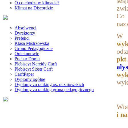
ses
O co chodzi w klimacie?
zwi
Klimat na Discordzie
Co 
na
Absolwenci
Dyrektorzy
W 
Prefekci
wyk
Klasa Mistrzowska
Grono Pedagogiczne
ods
Opiekunowie
pkt
Puchar Domu
Plebiscyt Nereidy Carft
aly
Plebiscyt Sióstr Carft
wyk
CarftPaper
Dyplomy ogólne
wyk
Dyplomy za ranking os. uczniowskich
Dyplomy za ranking grona pedagogicznego
Wia
i n