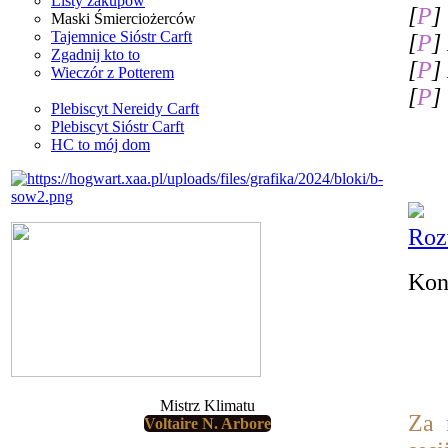
Listy zakupów
[
P
]
Maski Śmierciożerców
Tajemnice Sióstr Carft
[
P
]
Zgadnij kto to
[
P
]
Wieczór z Potterem
[
P
]
Plebiscyt Nereidy Carft
Plebiscyt Sióstr Carft
HC to mój dom
Roz
Kon
Mistrz Klimatu
Za 
Voltaire N. Arbore