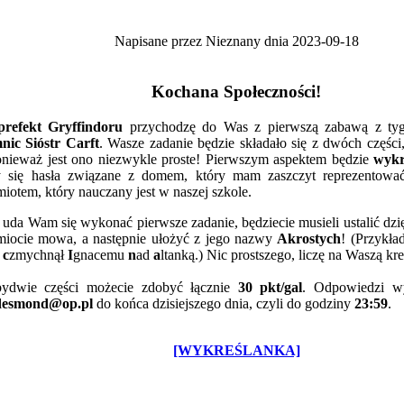
Napisane przez Nieznany dnia 2023-09-18
Kochana Społeczności!
prefekt Gryffindoru
przychodzę do Was z pierwszą zabawą z ty
nic Sióstr Carft
. Wasze zadanie będzie składało się z dwóch części,
ponieważ jest ono niezwykle proste! Pierwszym aspektem będzie
wykr
y się hasła związane z domem, który mam zaszczyt reprezentow
iotem, który nauczany jest w naszej szkole.
uda Wam się wykonać pierwsze zadanie, będziecie musieli ustalić dzi
miocie mowa, a następnie ułożyć z jego nazwy
Akrostych
! (Przykła
m
c
zmychnął
I
gnacemu
n
ad
a
ltanką.) Nic prostszego, liczę na Waszą kr
ydwie części możecie zdobyć łącznie
30 pkt/gal
. Odpowiedzi wy
desmond@op.pl
do końca dzisiejszego dnia, czyli do godziny
23:59
.
[WYKREŚLANKA]