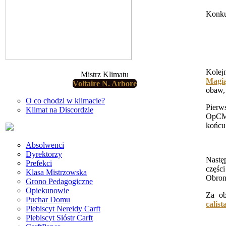
Konku
Kolej
Mistrz Klimatu
Magią
Voltaire N. Arbore
obaw, 
O co chodzi w klimacie?
Pierw
Klimat na Discordzie
OpCM.
końcu 
Absolwenci
Dyrektorzy
Nastę
Prefekci
częśc
Klasa Mistrzowska
Obron
Grono Pedagogiczne
Opiekunowie
Za ob
Puchar Domu
calis
Plebiscyt Nereidy Carft
Plebiscyt Sióstr Carft