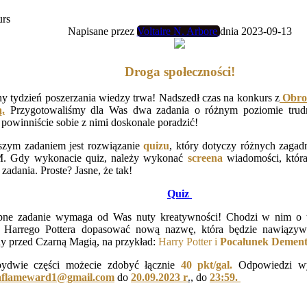
rs
Napisane przez
Voltaire N. Arbore
dnia 2023-09-13
Droga społeczności!
ny tydzień poszerzania wiedzy trwa! Nadszedł czas na konkurs z
Obro
.
Przygotowaliśmy dla Was dwa zadania o różnym poziomie trudn
powinniście sobie z nimi doskonale poradzić!
szym zadaniem jest rozwiązanie
quizu
, który dotyczy różnych zagad
 Gdy wykonacie quiz, należy wykonać
screena
wiadomości, która
zadania. Proste? Jasne, że tak!
Quiz
pne zadanie wymaga od Was nuty kreatywności! Chodzi w nim o t
i Harrego Pottera dopasować nową nazwę, która będzie nawiązy
y przed Czarną Magią, na przykład:
Harry Potter i
Pocałunek Dement
ydwie części możecie zdobyć łącznie
40 pkt/gal.
Odpowiedzi wys
taflameward1@gmail.com
do
20.09.2023 r
.,
do
23:59.