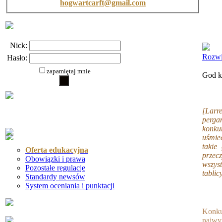
hogwartcarft@gmail.com
Nick:
Rozwi
Hasło:
zapamiętaj mnie
God k
[Larre
perga
konku
uśmie
takie
Oferta edukacyjna
przec
Obowiązki i prawa
wszys
Pozostałe regulacje
tablic
Standardy newsów
System oceniania i punktacji
Konku
najwy