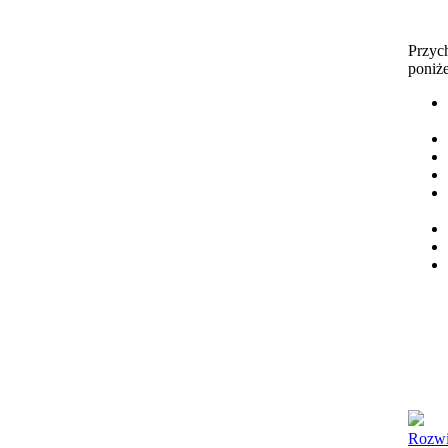
Przyc
poniż
Rozwi