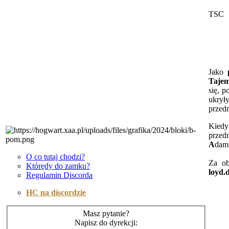
TSC
Jako
Tajem
się, 
ukrył
przedm
Kiedy 
przed
A
da
O co tutaj chodzi?
Za ob
Którędy do zamku?
loyd.
Regulamin Discorda
HC na discordzie
Masz pytanie?
Napisz do dyrekcji: