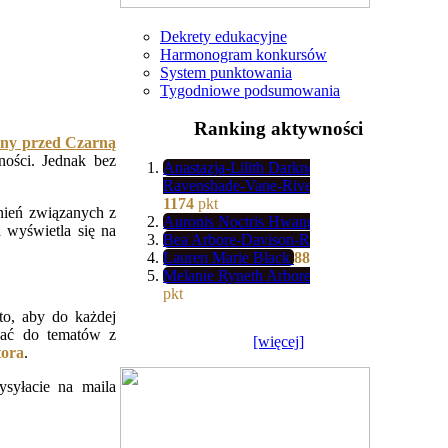
Dekrety edukacyjne
Harmonogram konkursów
System punktowania
Tygodniowe podsumowania
Ranking aktywności
ny przed Czarną
ości. Jednak bez
Anastazja-Lilith Darkness-
Ravenshade-Vane-River-Valkorion
1174
pkt
nień związanych z
Auronis Noctris Hwang
1139
pkt
 wyświetla się na
Bea Arbore-Davison-Rettop
902
pkt
Lauren Marie Black
887
pkt
Melanie Ryneth Arbore-Wood
685
pkt
o, aby do każdej
wać do tematów z
[więcej]
ora
.
yłacie na maila