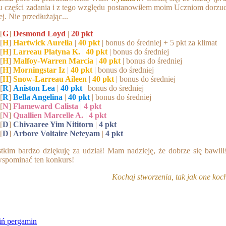
bu części zadania i z tego względu postanowiłem moim Uczniom dorzu
ej. Nie przedłużając...
[
G
]
Desmond Loyd
|
20 pkt
[
H
]
Hartwick Aurelia
|
40 pkt
| bonus do średniej + 5 pkt za klimat
[
H
]
Larreau Platyna K.
|
40 pkt
| bonus do średniej
[
H
]
Malfoy-Warren Marcia
|
40 pkt
| bonus do średniej
[
H
]
Morningstar Iz
|
40 pkt
| bonus do średniej
[
H
]
Snow-Larreau Aileen
|
40 pkt
| bonus do średniej
[
R
]
Aniston Lea
|
40 pkt
| bonus do średniej
[
R
]
Bella Angelina
|
40 pkt
| bonus do średniej
[
N
]
Flameward Calista
|
4 pkt
[
N
]
Quallien Marcelle A.
|
4 pkt
[
D
]
Chivaaree Yim Nititorn
|
4 pkt
[
D
]
Arbore Voltaire Neteyam
|
4 pkt
tkim bardzo dziękuję za udział! Mam nadzieję, że dobrze się bawiliś
wspominać ten konkurs!
Kochaj stworzenia, tak jak one koc
ń pergamin