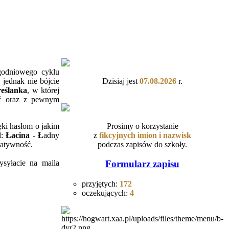
godniowego cyklu
Dzisiaj jest
07.08.2026
r.
 jednak nie bójcie
eślanka
, w której
ać oraz z pewnym
Prosimy o korzystanie
ęki hasłom o jakim
z
fikcyjnych
imion i nazwisk
d:
Łacina
-
Ł
adny
podczas zapisów do szkoły.
eatywność.
syłacie na maila
Formularz zapisu
przyjętych:
172
oczekujących:
4