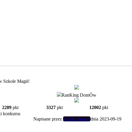
w Szkole Magii!
RanKing DomÓw
2289
pkt
3327
pkt
12002
pkt
i konkursu
Napisane przez
Nicole Sketch
dnia 2023-09-19