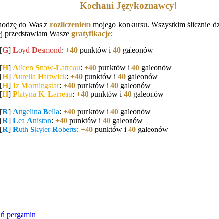
Kochani Językoznawcy!
hodzę do Was z
rozliczeniem
mojego konkursu. Wszystkim ślicznie dzi
ej przedstawiam Wasze
gratyfikacje
:
[
G
]
L
oyd
D
esmond
:
+40
punktów i
40
galeonów
[
H
]
A
ileen
S
now-
L
arreau
:
+40
punktów i
40
galeonów
[
H
]
A
urelia
H
artwick
:
+40
punktów i
40
galeonów
[
H
]
I
z
M
orningstar
:
+40
punktów i
40
galeonów
[
H
]
P
latyna
K
.
L
arreau
:
+40
punktów i
40
galeonów
[
R
]
A
ngelina
B
ella
:
+40
punktów i
40
galeonów
[
R
]
L
ea
A
niston
:
+40
punktów i
40
galeonów
[
R
]
R
uth
S
kyler
R
oberts
:
+40
punktów i
40
galeonów
ń pergamin