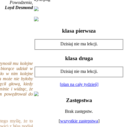
Powodzenia,
Loyd Desmond
klasa pierwsza
Dzisiaj nie ma lekcji.
klasa druga
zynosił mu kolejne
biorące udział w
Dzisiaj nie ma lekcji.
ło w nim kolejne
a może nie byłoby
ęcił głową, kiedy
[plan na cały tydzień]
inie i widząc, że
hem powędrował do
Zastępstwa
Brak zastępstw.
[
wszystkie zastępstwa
]
atego myślę, że to
awie
) z Was podjął