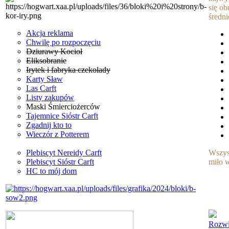
się o
średni
Akcja reklama
Chwilę po rozpoczęciu
Dziurawy Kocioł
Eliksobranie
Irytek i fabryka czekolady
Karty Sław
Las Carft
Listy zakupów
Maski Śmierciożerców
Tajemnice Sióstr Carft
Zgadnij kto to
Wieczór z Potterem
Plebiscyt Nereidy Carft
Wszys
Plebiscyt Sióstr Carft
miło 
HC to mój dom
Rozwi