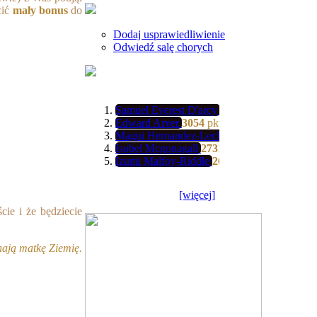
cić
mały bonus
do
Dodaj usprawiedliwienie
Odwiedź salę chorych
Samuel Everest D'arcy
3139
pkt
Edward Arver
3054
pkt
Magui Hernandez-Leclerc
3034
pkt
Isobel Mcgonagall
2731
pkt
Izumi Malfoy-Riddle
2608
pkt
[więcej]
cie i że będziecie
hają matkę Ziemię.