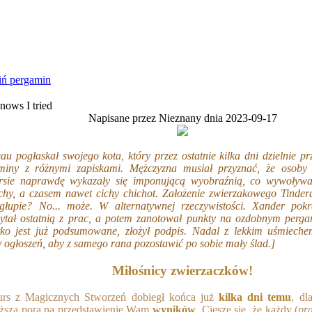
ń pergamin
nows I tried
Napisane przez Nieznany dnia 2023-09-17
au pogłaskał swojego kota, który przez ostatnie kilka dni dzielnie pr
miny z różnymi zapiskami. Mężczyzna musiał przyznać, że osoby 
rsie naprawdę wykazały się imponującą wyobraźnią, co wywoływa
chy, a czasem nawet cichy chichot. Założenie zwierzakowego Tinder
 głupie? No... może. W alternatywnej rzeczywistości. Xander pokr
zytał ostatnią z prac, a potem zanotował punkty na ozdobnym pergam
tko jest już podsumowane, złożył podpis. Nadal z lekkim uśmiec
y ogłoszeń, aby z samego rana pozostawić po sobie mały ślad.]
Miłośnicy zwierzaczków!
rs z Magicznych Stworzeń dobiegł końca już
kilka dni temu
, dl
ższa pora na przedstawienie Wam
wyników
. Cieszę się, że każdy (
pr