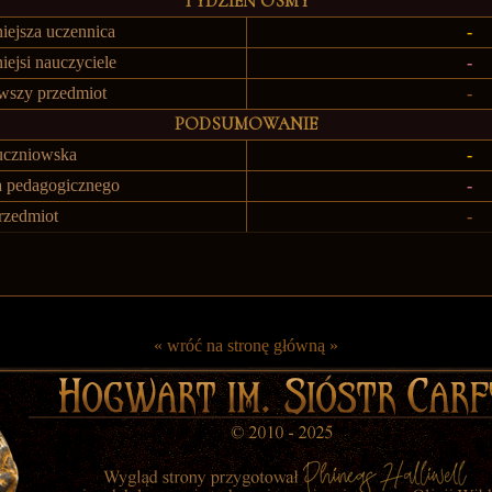
TYDZIEŃ ÓSMY
iejsza uczennica
-
iejsi nauczyciele
-
awszy przedmiot
-
PODSUMOWANIE
 uczniowska
-
na pedagogicznego
-
rzedmiot
-
« wróć na stronę główną »