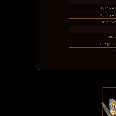
najaktywn
najaktywn
najciek
os.
os. z gro
p