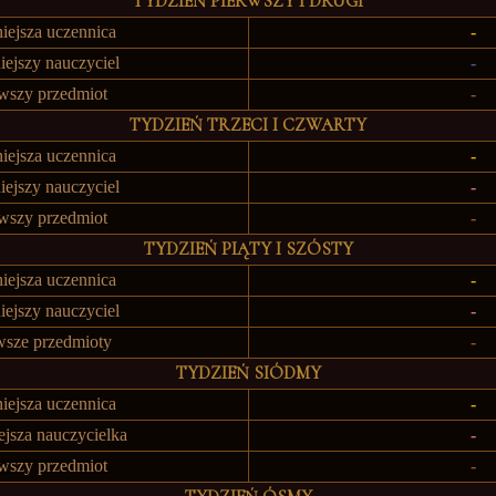
TYDZIEŃ PIERWSZY I DRUGI
iejsza uczennica
-
iejszy nauczyciel
-
awszy przedmiot
-
TYDZIEŃ TRZECI I CZWARTY
iejsza uczennica
-
iejszy nauczyciel
-
awszy przedmiot
-
TYDZIEŃ PIĄTY I SZÓSTY
iejsza uczennica
-
iejszy nauczyciel
-
wsze przedmioty
-
TYDZIEŃ SIÓDMY
iejsza uczennica
-
ejsza nauczycielka
-
awszy przedmiot
-