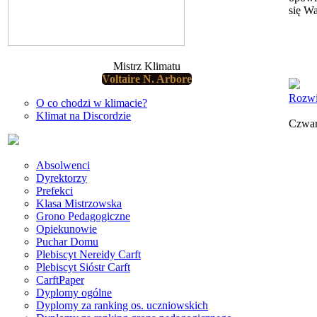
się W
Mistrz Klimatu
Voltaire N. Arbore
Rozwi
O co chodzi w klimacie?
Klimat na Discordzie
Czwart
Absolwenci
Dyrektorzy
Prefekci
Klasa Mistrzowska
Grono Pedagogiczne
Opiekunowie
Puchar Domu
Plebiscyt Nereidy Carft
Plebiscyt Sióstr Carft
CarftPaper
Dyplomy ogólne
Dyplomy za ranking os. uczniowskich