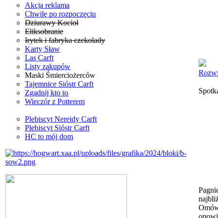
Akcja reklama
Chwilę po rozpoczęciu
Dziurawy Kocioł
Eliksobranie
Irytek i fabryka czekolady
Karty Sław
Las Carft
Listy zakupów
Rozwi
Maski Śmierciożerców
Tajemnice Sióstr Carft
Spotk
Zgadnij kto to
Wieczór z Potterem
Plebiscyt Nereidy Carft
Plebiscyt Sióstr Carft
HC to mój dom
Pagni
najbl
Omówi
opowi