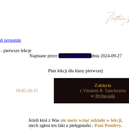
ń pergamin
 - pierwsze lekcje
Napisane przez
Phineas Halliwell
dnia 2024-09-27
Plan lekcji dla klasy pierwszej
Zaklęcia
19:45-20:15
z
Vinniem R. Sanchezem
w
#tylna-sala
Jeżeli ktoś z Was
nie może wziąć udziału w lekcji
,
niech zgłosi ten fakt u pielęgniarki -
Pani Pomfrey
.