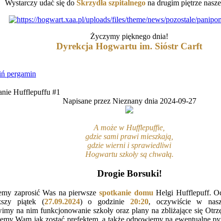
Wystarczy udać się do
Skrzydła szpitalnego
na drugim piętrze nasz
Życzymy pięknego dnia!
Dyrekcja Hogwartu im. Sióstr Carft
ń pergamin
anie Hufflepuffu #1
Napisane przez Nieznany dnia 2024-09-27
A może w Hufflepuffie,
gdzie sami prawi mieszkają,
gdzie wierni i sprawiedliwi
Hogwartu szkoły są chwałą.
Drogie Borsuki!
emy zaprosić Was na pierwsze
spotkanie domu
Helgi Hufflepuff. O
iższy piątek (
27.09.2024
) o godzinie
20:20
, oczywiście w nasz
my na nim funkcjonowanie szkoły oraz plany na zbliżające się Otrzę
emy Wam jak zostać prefektem, a także odpowiemy na ewentualne pyta