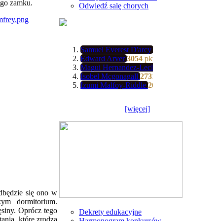
ego zamku.
Odwiedź salę chorych
Samuel Everest D'arcy
3139
pkt
Edward Arver
3054
pkt
Magui Hernandez-Leclerc
3034
pkt
Isobel Mcgonagall
2731
pkt
Izumi Malfoy-Riddle
2608
pkt
[więcej]
dbędzie się ono w
ym dormitorium.
siny. Oprócz tego
Dekrety edukacyjne
nia, które zrodzą
Harmonogram konkursów