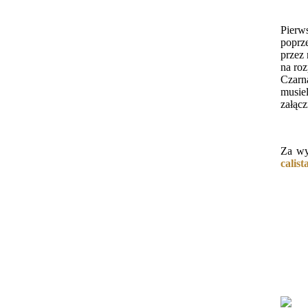
Pierw
poprz
przez 
na ro
Czarn
musie
załącz
Za wy
calis