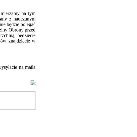
zamierzamy na tym
zany z
nauczanym
ie będzie polegać
dziny Obrony przed
rzchnią, będziecie
ków znajdziecie w
ysyłacie na maila