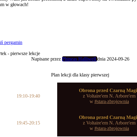
am w głowach!
ń pergamin
ek - pierwsze lekcje
Napisane przez
Phineas Halliwell
dnia 2024-09-26
Plan lekcji dla klasy pierwszej
Obrona przed Czarną Mag
19:10-19:40
z
Voltaire'em N. Arbore'em
w
#stara-zbrojownia
Obrona przed Czarną Mag
19:45-20:15
z
Voltaire'em N. Arbore'em
w
#stara-zbrojownia