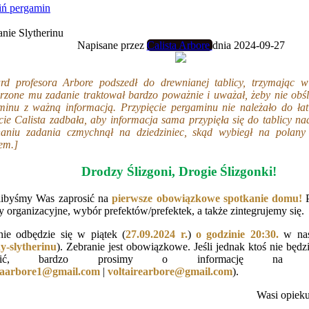
ń pergamin
nie Slytherinu
Napisane przez
Calista Arbore
dnia 2024-09-27
rd profesora Arbore podszedł do drewnianej tablicy, trzymając 
rzone mu zadanie traktował bardzo poważnie i uważał, żeby nie obśl
minu z ważną informacją. Przypięcie pergaminu nie należało do ła
cie Calista zadbała, aby informacja sama przypięła się do tablicy n
aniu zadania czmychnął na dziedziniec, skąd wybiegł na polan
em.]
Drodzy Ślizgoni, Drogie Ślizgonki!
libyśmy Was zaprosić na
pierwsze obowiązkowe spotkanie domu!
 organizacyjne, wybór prefektów/prefektek, a także zintegrujemy się.
nie odbędzie się w piątek (
27
.09.2024 r.
)
o godzinie
20:30.
w nas
y-slytherinu
). Zebranie jest obowiązkowe. Jeśli jednak ktoś nie będz
awić, bardzo prosimy o informację na 
staarbore1@gmail.com
|
voltairearbore@gmail.com
).
Wasi opieku