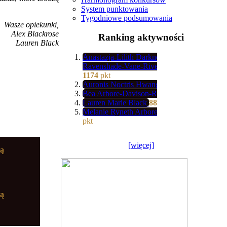
System punktowania
Tygodniowe podsumowania
Wasze opiekunki,
Alex Blackrose
Ranking aktywności
Lauren Black
Anastazja-Lilith Darkness-
Ravenshade-Vane-River-Valkorion
1174
pkt
Auronis Noctris Hwang
1139
pkt
Bea Arbore-Davison-Rettop
902
pkt
Lauren Marie Black
887
pkt
Melanie Ryneth Arbore-Wood
685
pkt
[więcej]
ią
ią