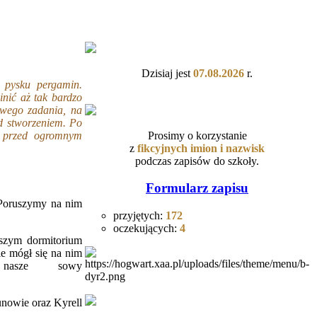
Dzisiaj jest
07.08.2026
r.
w pysku pergamin.
inić aż tak bardzo
twego zadania, na
ad stworzeniem. Po
Prosimy o korzystanie
y przed ogromnym
z
fikcyjnych
imion i nazwisk
podczas zapisów do szkoły.
Formularz zapisu
Poruszymy na nim
przyjętych:
172
oczekujących:
4
zym dormitorium
ie mógł się na nim
nasze sowy
nowie oraz Kyrell