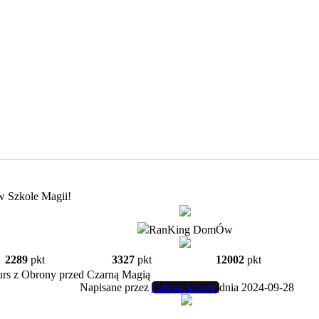
w Szkole Magii!
RanKing DomÓw
2289
pkt
3327
pkt
12002
pkt
rs z Obrony przed Czarną Magią
Napisane przez
Calista Arbore
dnia 2024-09-28