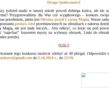
Droga Społeczności!
szy tydzień nauki w naszej szkole powoli dobiega końca, ale nie 
estać! Przygotowaliśmy dla Was coś wyjątkowego – konkurs zwią
nas przedmiotu, jakim jest
Obrona przed Czarną Magią.
Wasze zadan
zpoznaniu
postaci, istot
przedstawionych na obrazkach z zakresu dzie
ą Magią, ale jest mały haczyk... Aby odkryć, co kryje się pod powie
li "najechać" kursorem myszy na wybrany obrazek. Linki do obraz
niku poniżej.
[
Klik!
]
konanie tego konkursu możecie zdobyć aż 40 pkt/gal. Odpowiedzi w
taarbore@gmail.com
do
5.10.2024 r
.
, do
23:59.