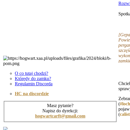
Rozwi
Spotka
[Gepa
Powie
perga
szczęś
wykon
zamki
O co tutaj chodzi?
Którędy do zamku?
Chcie
Regulamin Discorda
sprawy
HC na discordzie
Zebra
(
#loch
Masz pytanie?
poj
Napisz do dyrekcji:
(
cali
hogwartcarft@gmail.com